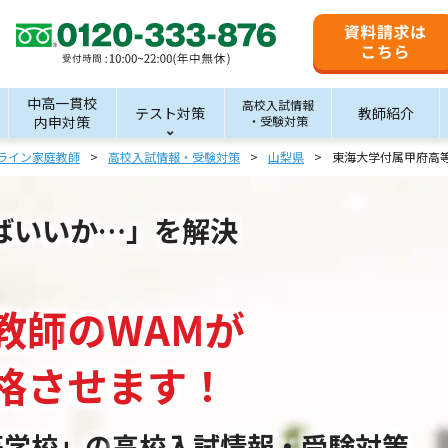
中高一貫校
高校入試情報
テスト対策
教師紹介
内申対策
・受験対策
ライン家庭教師
高校入試情報・受験対策
山梨県
東海大学付属甲府高
ばいいか…」を解決
教師
の
WAM
が
格させます！
等学校」の
高校入試情報・受験対策