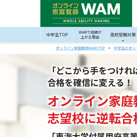
WAMで成績が
中学生TOP
高校受験対策
上がる理由
オンライン家庭教師WAM TOP
中学生のオン
「どこから手をつけれ
合格を確信に変える！
オンライン家庭
志望校
に
逆転合
「東海大学付属甲府高