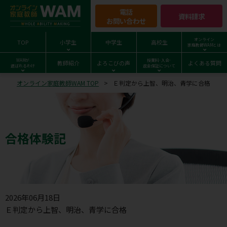
電話
資料請求
お問い合わせ
オンライン
TOP
小学生
中学生
高校生
家庭教師WAMとは
WAMが
授業料･入会･
教師紹介
よろこびの声
よくある質問
選ばれるわけ
返金保証について
オンライン家庭教師WAM TOP
Ｅ判定から上智、明治、青学に合格
合格体験記
2026年06月18日
Ｅ判定から上智、明治、青学に合格