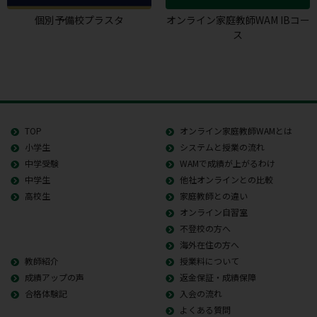
個別予備校プラスタ
オンライン家庭教師WAM IBコー
ス
TOP
オンライン家庭教師WAMとは
小学生
システムと授業の流れ
中学受験
WAMで成績が上がるわけ
中学生
他社オンラインとの比較
高校生
家庭教師との違い
オンライン自習室
不登校の方へ
海外在住の方へ
教師紹介
授業料について
成績アップの声
返金保証・成績保障
合格体験記
入会の流れ
よくある質問