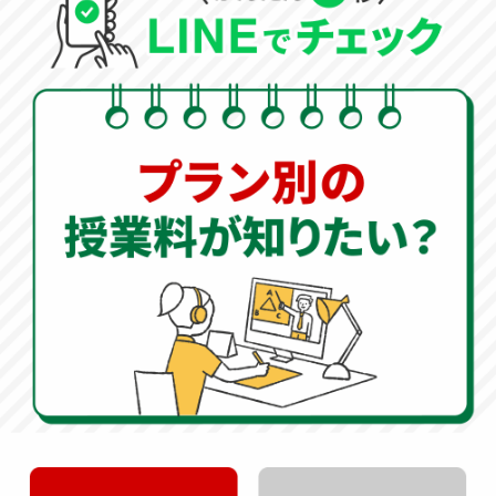
30秒
＼入力はカンタン
／
資料請求
無料
をする
料金
無料体験
を
無料
無料
知りたい
を予約
0120-333-876
受付時間：10:00～22：00(年中無休)