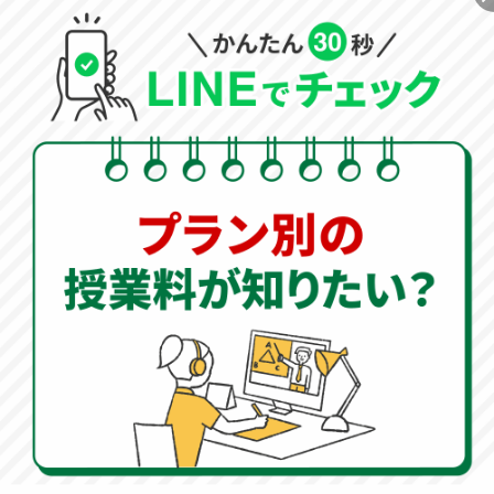
◀
合格体験記一覧へ戻る
30秒
＼入力はカンタン
／
資料請求
無料
をする
料金
無料体験
を
無料
無料
知りたい
を予約