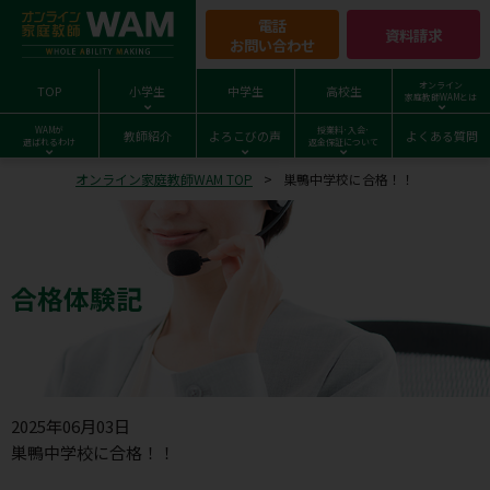
電話
資料請求
お問い合わせ
オンライン
TOP
小学生
中学生
高校生
家庭教師WAMとは
WAMが
授業料･入会･
教師紹介
よろこびの声
よくある質問
選ばれるわけ
返金保証について
オンライン家庭教師WAM TOP
巣鴨中学校に合格！！
合格体験記
2025年06月03日
巣鴨中学校に合格！！