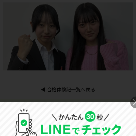
◀
合格体験記一覧へ戻る
30秒
＼入力はカンタン
／