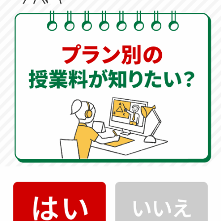
資料請求
無料
をする
料金
無料体験
を
無料
無料
知りたい
を予約
0120-333-876
受付時間：10:00～22：00(年中無休)
HMGROUPサービス一覧