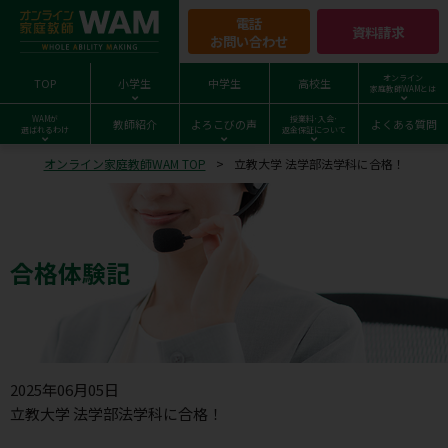
電話
資料請求
お問い合わせ
オンライン
TOP
小学生
中学生
高校生
家庭教師WAMとは
WAMが
授業料･入会･
教師紹介
よろこびの声
よくある質問
選ばれるわけ
返金保証について
オンライン家庭教師WAM TOP
立教大学 法学部法学科に合格！
合格体験記
2025年06月05日
立教大学 法学部法学科に合格！