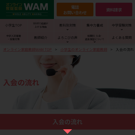
電話
資料請求
お問い合わせ
WAMで成績が
小学生TOP
教科別対策
集中力養成
中学受験対策
上がる理由
中学入試情報
授業料･入会･
教師紹介
よろこびの声
よくある質問
・受験対策
返金保証について
オンライン家庭教師WAM TOP
小学生のオンライン家庭教師
入会の流れ
入会の流れ
入会の流れ