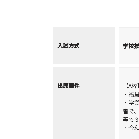
入試方式
学校
出願要件
【A枠
・福
・学
者で
等で
・令