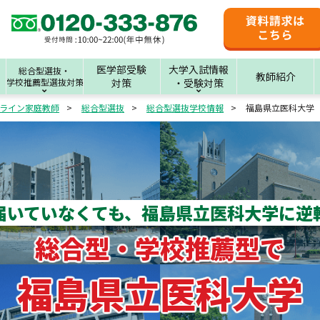
医学部受験
大学入試情報
総合型選抜・
教師紹介
学校推薦型選抜対策
対策
・受験対策
ライン家庭教師
総合型選抜
総合型選抜学校情報
福島県立医科大学
届いていなくても、
福島県立医科大学に逆
総合型・学校推薦型で
福島県立医科大学