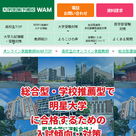
電話
資料請求
お問い合わせ
医学部受験
WAMで成績が
総合型選抜・
高校生TOP
大学受験対策
対策
上がる理由
学校推薦型選抜対策
大学入試情報
授業料･入会･
教師紹介
よろこびの声
よくある質問
・受験対策
返金保証について
オンライン家庭教師WAM TOP
高校生のオンライン家庭教師
総合型選
総合型・学校推薦型で
明星大学
に合格するための
学力が届いていなくても、
明星大学に逆転合格！
入試傾向・対策