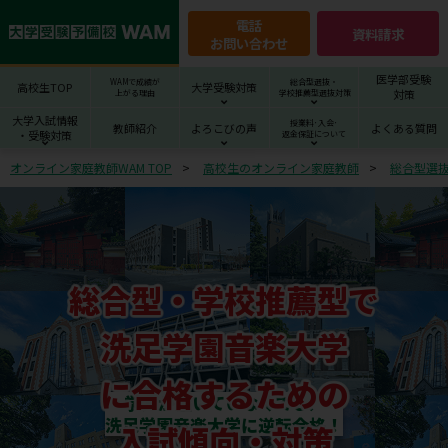
電話
資料請求
お問い合わせ
医学部受験
WAMで成績が
総合型選抜・
高校生TOP
大学受験対策
対策
上がる理由
学校推薦型選抜対策
大学入試情報
授業料･入会･
教師紹介
よろこびの声
よくある質問
・受験対策
返金保証について
オンライン家庭教師WAM TOP
高校生のオンライン家庭教師
総合型選
総合型・学校推薦型で
洗足学園音楽大学
に合格するための
学力が届いていなくても、
洗足学園音楽大学に逆転合格！
入試傾向・対策