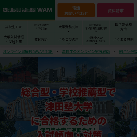
電話
資料請求
お問い合わせ
医学部受験
WAMで成績が
総合型選抜・
高校生TOP
大学受験対策
対策
上がる理由
学校推薦型選抜対策
大学入試情報
授業料･入会･
教師紹介
よろこびの声
よくある質問
・受験対策
返金保証について
オンライン家庭教師WAM TOP
高校生のオンライン家庭教師
総合型選
総合型・学校推薦型で
津田塾大学
に合格するための
学力が届いていなくても、
津田塾大学に逆転合格！
入試傾向・対策