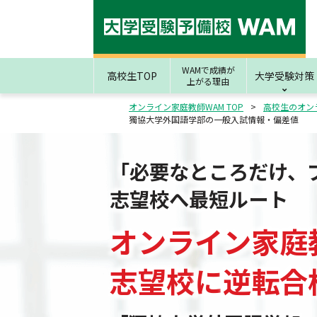
WAMで成績が
高校生TOP
大学受験対策
上がる理由
オンライン家庭教師WAM TOP
高校生のオン
獨協大学外国語学部の一般入試情報・偏差値
「必要なところだけ、
志望校へ最短ルート
オンライン家庭
志望校
に
逆転合