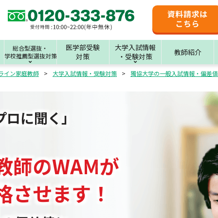
医学部受験
大学入試情報
総合型選抜・
教師紹介
学校推薦型選抜対策
対策
・受験対策
ライン家庭教師
大学入試情報・受験対策
獨協大学の一般入試情報・偏差値
プロに聞く」
教師
の
WAM
が
格させます！