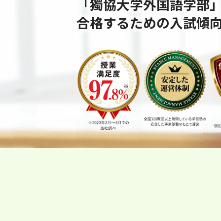
「獨協大学外国語学部
合格するための⼊試傾