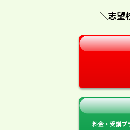
＼志望
料金・受講プ