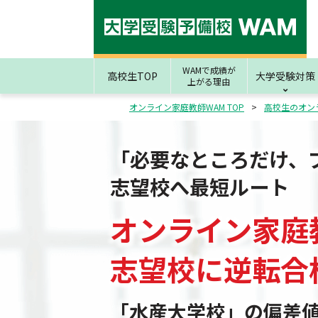
WAMで成績が
高校生TOP
大学受験対策
上がる理由
オンライン家庭教師WAM TOP
高校生のオン
「必要なところだけ、
志望校へ最短ルート
オンライン家庭
志望校
に
逆転合
「水産大学校」の偏差