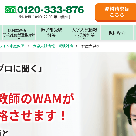
医学部受験
大学入試情報
総合型選抜・
教師紹介
学校推薦型選抜対策
対策
・受験対策
ライン家庭教師
大学入試情報・受験対策
水産大学校
プロに聞く」
教師
の
WAM
が
格させます！
値と