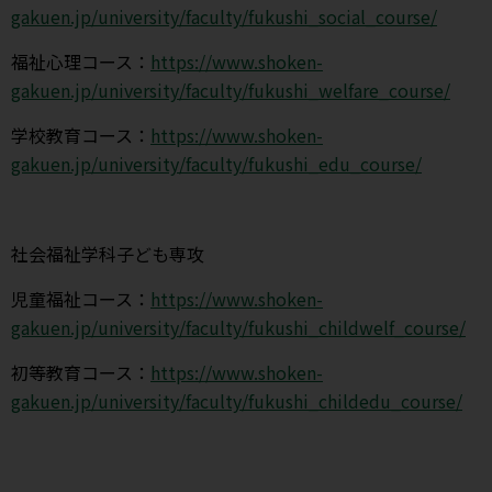
gakuen.jp/university/faculty/fukushi_social_course/
福祉心理コース：
https://www.shoken-
gakuen.jp/university/faculty/fukushi_welfare_course/
学校教育コース：
https://www.shoken-
gakuen.jp/university/faculty/fukushi_edu_course/
社会福祉学科子ども専攻
児童福祉コース：
https://www.shoken-
gakuen.jp/university/faculty/fukushi_childwelf_course/
初等教育コース：
https://www.shoken-
gakuen.jp/university/faculty/fukushi_childedu_course/