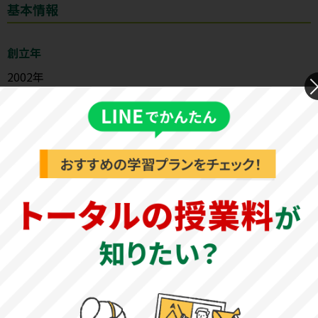
基本情報
創立年
2002年
生徒数
295人（2023年5月時点）
教育理念
大学の教育研究上の目的に関すること
【社会福祉学部社会福祉学科】
少子高齢社会で、ますます充実が望まれる社会福祉・保
育・教育の分野において、広い見識と視野を持つ、技術的
にも人間的にも優れた、より質の高い人材を輩出すること
を目的とする。