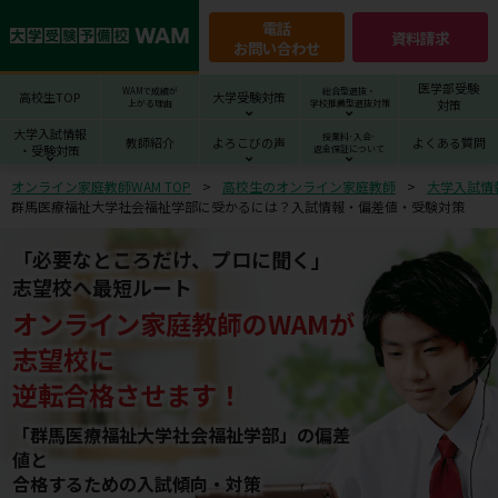
電話
資料請求
お問い合わせ
医学部受験
WAMで成績が
総合型選抜・
高校生TOP
大学受験対策
対策
上がる理由
学校推薦型選抜対策
大学入試情報
授業料･入会･
教師紹介
よろこびの声
よくある質問
・受験対策
返金保証について
オンライン家庭教師WAM TOP
高校生のオンライン家庭教師
大学入試情
群馬医療福祉大学社会福祉学部に受かるには？入試情報・偏差値・受験対策
「必要なところだけ、プロに聞く」
志望校へ最短ルート
オンライン家庭教師
の
WAM
が
志望校
に
逆転合格させます！
「群馬医療福祉大学社会福祉学部」の偏差
値と
合格するための⼊試傾向・対策