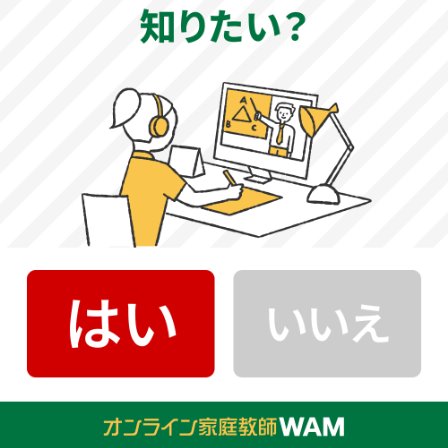
大問5題構成で、化学基礎・化学の幅広い分野から満遍なく
出題されますが、中でも高分子が頻出傾向にあります。設
問形式は、知識を問う問題や計算問題、論述問題と多岐に
わたります。全体的な難易度は標準レベルですが、一部応
用問題や字数制限のある論述問題が含まれるため、対策が
必要です。基礎から丁寧に学習し、標準レベルの問題集や
複数年分の過去問などで演習を重ねましょう。
〈医学部・創造工学部・農学部と同様〉
〇生物
大問5題構成で、大問1～3は必須、大問4.5は選択問題でど
ちらか1つを選択して解答します。両方解答することはでき
ません。全体的な難易度は標準レベルですが、知識を問う
問題やグラフ・表から読み取る問題、論述問題、実験考察
問題などが出題されており、記述が多く試験時間に余裕は