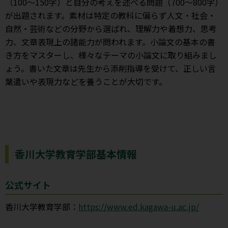
（100～150字）と自分の考えを述べる問題（700～800字）
が出題されます。素材は特定の教科に偏らず人文・社会・
自然・芸術などの分野から選ばれ、理解力や着想力、思考
力、文章表現上の諸能力が問われます。小論文の基本の書
き方をマスターし、様々なテーマの小論文に取り組みまし
ょう。書いた文章は先生から添削指導を受けて、正しい言
葉遣いや表現力などを養うことが大切です。
香川大学教育学部基本情報
公式サイト
香川大学教育学部：
https://www.ed.kagawa-u.ac.jp/