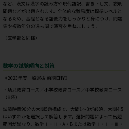
など、漢文は漢字の読み方や現代語訳、書き下し文、説明
問題などが出題されます。全体的な難易度は標準レベルと
なるため、基礎となる語彙力をしっかりと身につけ、問題
集や複数年分の過去問で演習を重ねましょう。
〈医学部と同様〉
数学の試験傾向と対策
《2023年度一般選抜 前期日程》
・幼児教育コース／小学校教育コース／中学校教育コース
（B系）
試験時間90分の大問5題構成で、大問1～3が必須、大問4.5
はいずれかを選択して解答します。選択問題によって出題
範囲が異なり、数学Ⅰ・Ⅱ・A・Bまたは数学Ⅰ・Ⅱ・Ⅲ・