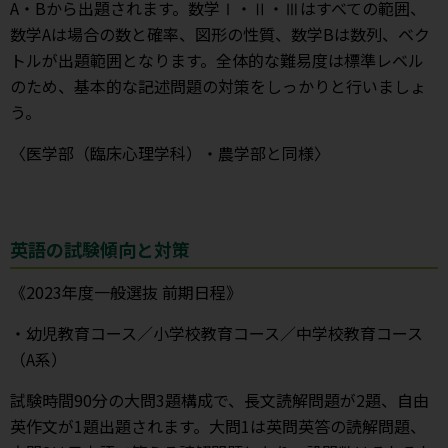
A・Bから出題されます。数学Ⅰ・Ⅱ・Ⅲはすべての範囲、
数学Aは場合の数と確率、図形の性質、数学Bは数列、ベク
トルが出題範囲となります。全体的な難易度は標準レベル
のため、基本的な記述問題の対策をしっかりと行いましょ
う。
〈医学部（臨床心理学科）・農学部と同様〉
英語の試験傾向と対策
《2023年度一般選抜 前期日程》
・幼児教育コース／小学校教育コース／中学校教育コース
（A系）
試験時間90分の大問3題構成で、長文読解問題が2題、自由
英作文が1題出題されます。大問1は英問英答の読解問題、