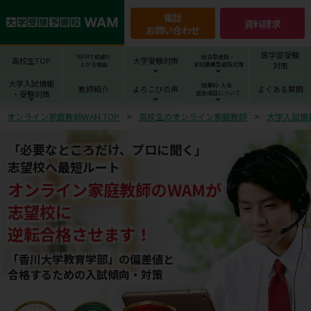
電話
資料請求
お問い合わせ
医学部受験
WAMで成績が
総合型選抜・
高校生TOP
大学受験対策
対策
上がる理由
学校推薦型選抜対策
大学入試情報
授業料･入会･
教師紹介
よろこびの声
よくある質問
・受験対策
返金保証について
オンライン家庭教師WAM TOP
高校生のオンライン家庭教師
大学入試情
「必要なところだけ、プロに聞く」
志望校へ最短ルート
オンライン家庭教師
の
WAM
が
志望校
に
逆転合格させます！
「香川大学教育学部」の偏差値と
合格するための⼊試傾向・対策