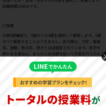
物理・化学・生物・地学から1科目を選択して受験します。
試験時間は90分です。
〇物理
大問5題構成で、5題のうち4題を選択して解答します。5題
すべて解答することはできません。各大問は、力学、電磁
気、波動、熱力学、原子とほぼ固定されています。苦手分
野がある場合は、あらかじめ分野を絞って学習を行うのも
良いでしょう。全体的な難易度は標準レベルですが、一部
やや難しい問題も含まれます。基本事項をしっかりと押さ
え、問題集や複数年分の過去問で演習を重ねましょう。
〈医学部・創造工学部・農学部と同様〉
〇化学