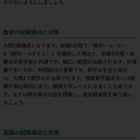
かけないようにしましょう。
数学の試験傾向と対策
大問3題構成となります。前期A日程で「数学I・A・II・
B（数列・ベクトル）」を選択した場合と、前期B日程・後
期は文系学部と共通です。幅広い範囲が出題されます。計算
量が多いため、時間配分が重要です。数学Ⅲを含む場合
は、大問3で数学Ⅲが出題されます。複素数平面あるいは微
積が頻出傾向にあり、難関大学レベルになることもありま
す。まずは教科書の内容を理解し、過去問演習を繰り返し
ましょう。
英語の試験傾向と対策