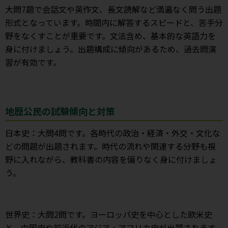
大問7題で会話文や英作文、長文読解など満遍なく問う出題
形式となっています。時間内に解答するスピードと、苦手分
野をなくすことが重要です。文法含め、基本的な英語力を
身に付けましょう。出題構成に傾向があるため、過去問演
習が有効です。
地歴公民の試験傾向と対策
日本史：大問4問です。各時代の政治・経済・外交・文化な
どの問題が出題されます。時代の流れや関連する分野も視
野に入れながら、教科書の内容を偏りなく身に付けましょ
う。
世界史：大問2問です。ヨーロッパ史を中心とした欧米史
と、中国史や前近代のアジア・アフリカ史が出題されます。