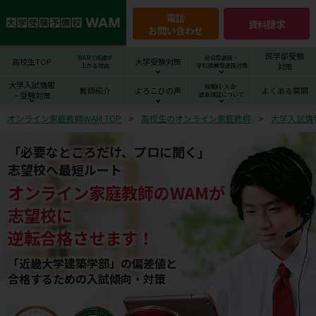
電話
資料請求
お問い合わせ
医学部受験
WAMで成績が
総合型選抜・
高校生TOP
大学受験対策
対策
上がる理由
学校推薦型選抜対策
大学入試情報
授業料･入会･
教師紹介
よろこびの声
よくある質問
・受験対策
返金保証について
オンライン家庭教師WAM TOP
高校生のオンライン家庭教師
大学入試情
「必要なところだけ、プロに聞く」
志望校へ最短ルート
オンライン家庭教師
の
WAM
が
志望校
に
逆転合格させます！
「近畿大学建築学部」の偏差値と
合格するための⼊試傾向・対策