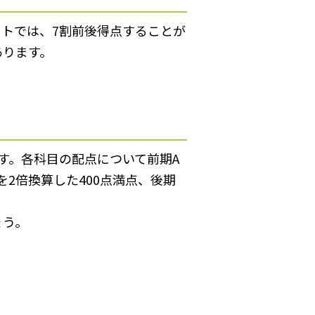
ストでは、7割前後得点することが
あります。
す。各科目の配点について前期A
2倍換算した400点満点、後期
ょう。