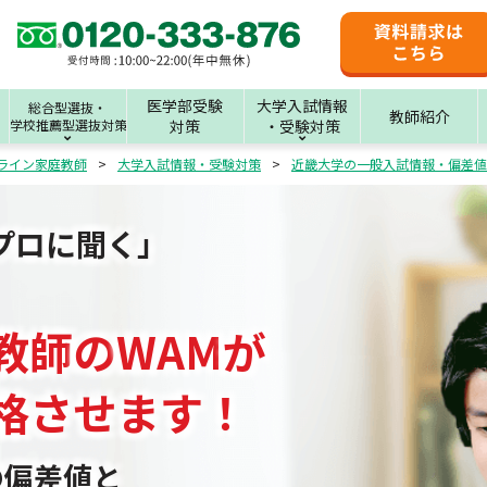
医学部受験
大学入試情報
総合型選抜・
教師紹介
学校推薦型選抜対策
対策
・受験対策
ライン家庭教師
大学入試情報・受験対策
近畿大学の一般入試情報・偏差値
プロに聞く」
教師
の
WAM
が
格させます！
の偏差値と