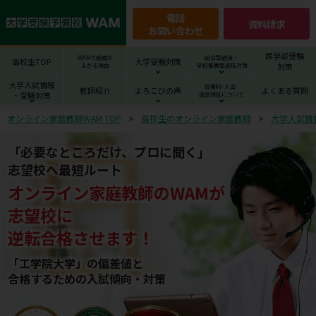
電話
資料請求
お問い合わせ
医学部受験
WAMで成績が
総合型選抜・
高校生TOP
大学受験対策
対策
上がる理由
学校推薦型選抜対策
大学入試情報
授業料･入会･
教師紹介
よろこびの声
よくある質問
・受験対策
返金保証について
オンライン家庭教師WAM TOP
高校生のオンライン家庭教師
大学入試情
「必要なところだけ、プロに聞く」
志望校へ最短ルート
オンライン家庭教師
の
WAM
が
志望校
に
逆転合格させます！
「工学院大学」の偏差値と
合格するための⼊試傾向・対策