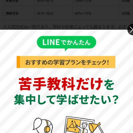
建築学部
55.0～57.5
70%～72%
S日程
情報学部
52.5～55.0
63%～71%
S日程
※入試方式は一例であり、学科や年度によっても異なります。必ず
最新の情報を確認し、実施されているかご確認ください。
工学院大学 基本情報
基本情報
公式サイト
工学院大学 公式サイト
創立年
学園創立：1887年（明治20年）／大学設置：1949年（昭和