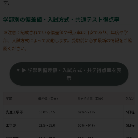
す。
学部別の偏差値・入試方式・共通テスト得点率
※注意：記載されている偏差値や得点率は目安であり、年度や学
部、入試方式によって変動します。受験前に必ず最新の情報をご確
認ください。
▶ 学部別偏差値・入試方式・共テ得点率を表
示
学部
偏差値（目安）
共テ得点率（目安）
入試方式
先進工学部
50.0～57.5
62%～71%
S日程
工学部
52.5～55.0
60%～64%
S日程