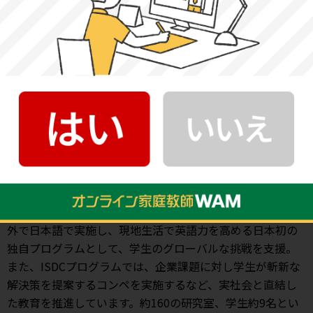
24年）
教育理念（目標）
建学の理念である「工の精神」に基づき、工学の分野から
未来社会を考え、学生が持つ興味・好奇心を「カタチ」に
する教育を推進しています。
大学の特徴
130年以上の歴史を持つ伝統的な工科系大学として、工学・
建築・情報・先進工学の4学部体制で幅広い分野を網羅して
います。「ハイブリッド留学®」は、学期中の専門授業を海
外で日本語で実施し、現地生活で英語力を高める日本初の
独自プログラムとして、学生のグローバルな挑戦を支援。
また、ISDCプログラムでは、企業課題に対し学生が斬新な
解決策を提案するコンペを実施するなど、実社会と直結し
た教育を推進しています。約160の研究室、学生約9名とい