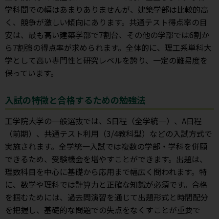
学科間での幅はあまりありませんが、建築学部は比較的高
く、競争が激しい傾向にあります。共通テスト得点率の目
安は、最も高い建築学部で7割台、その他の学部では6割か
ら7割強の得点率が求められます。全体的に、理工系単科大
学として高い専門性と研究レベルを誇り、一定の難易度を
保っています。
入試の特徴と合格するための勉強法
工学院大学の一般選抜では、S日程（全学統一）、A日程
（前期）、共通テスト利用（3/4教科型）などの入試方式で
実施されます。全学統一入試では複数の学部・学科を併願
できるため、受験機会を増やすことができます。出題は、
理数科目を中心に基礎から応用まで幅広く問われます。特
に、数学や理科では計算力と正確な知識が必須です。合格
を掴むためには、過去問演習を通じて出題形式と時間配分
を把握し、基礎的な問題での失点をなくすことが重要で