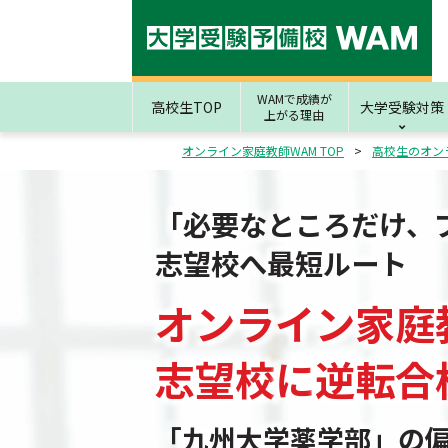
WAMで成績が
高校生TOP
大学受験対策
上がる理由
オンライン家庭教師WAM TOP
高校生のオン
「必要なところだけ、
志望校へ最短ルート
オンライン家庭
志望校
に
逆転合
「九州大学薬学部」の