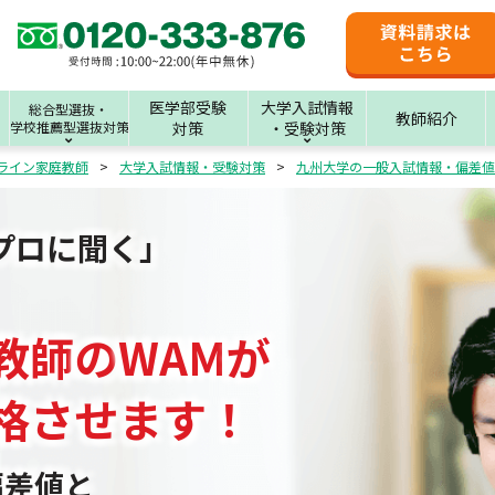
医学部受験
大学入試情報
総合型選抜・
教師紹介
学校推薦型選抜対策
対策
・受験対策
ライン家庭教師
大学入試情報・受験対策
九州大学の一般入試情報・偏差値
プロに聞く」
教師
の
WAM
が
格させます！
偏差値と