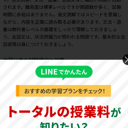
されます。難易度は標準レベルですが問題数が多く、試験
時間に余裕はありません。長文読解ではスピードを意識し
ながら、内容を正確に読み取る必要があります。文法・語
彙は教科書レベルの基礎をしっかり理解しておきましょ
う。会話文は、状況把握力が問われる問題です。基本的な会
話表現は身につけておきましょう。
地歴公民の試験傾向と対策
[A個別方式]
日本史：例年大問4題で構成され、全てマーク式となってい
ます。史料問題や空欄補充問題、下線部に関する問題を中
心に出題されます。年表に関する問題も出題されるため、
語句や年号の暗記だけでなく、時代の流れも理解しておき
ましょう。
世界史：例年大問4題で構成され、全てマーク式で出題され