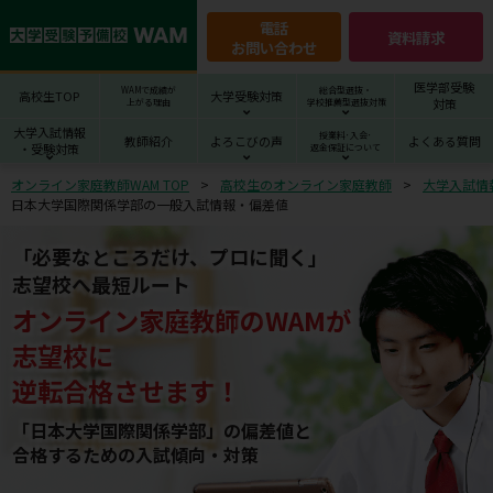
電話
資料請求
お問い合わせ
医学部受験
WAMで成績が
総合型選抜・
高校生TOP
大学受験対策
対策
上がる理由
学校推薦型選抜対策
大学入試情報
授業料･入会･
教師紹介
よろこびの声
よくある質問
・受験対策
返金保証について
オンライン家庭教師WAM TOP
高校生のオンライン家庭教師
大学入試情
日本大学国際関係学部の一般入試情報・偏差値
「必要なところだけ、プロに聞く」
志望校へ最短ルート
オンライン家庭教師
の
WAM
が
志望校
に
逆転合格させます！
「日本大学国際関係学部」の偏差値と
合格するための⼊試傾向・対策