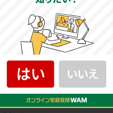
ます。出題範囲が広いため、苦手分野を作らないような勉
強が必要です。年表や地図を用いた設問もあります。基本事
項を身につけた上で、時代の流れ、国や地域の地理関係を
押さえておきましょう。
政治・経済：例年大問4〜5題で構成され、全てマーク式と
なっています。正誤問題やグラフを用いた問題が出題さ
れ、全体的に標準レベルの問題ですが、やや難しい問題も
含まれます。教科書の基本事項だけでなく、注釈まで目を
通しておきましょう。基本事項を押さえ、過去問や類似問
題に取り組みましょう。
日本大学国際関係学部基本情報