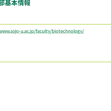
部基本情報
/www.sojo-u.ac.jp/faculty/biotechnology/