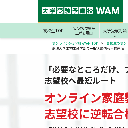
WAMで成績が
高校生TOP
大学受験対策
上がる理由
オンライン家庭教師WAM TOP
高校生のオン
崇城大学生物生命学部の一般入試情報・偏差値
「必要なところだけ、
志望校へ最短ルート
オンライン家庭
志望校
に
逆転合