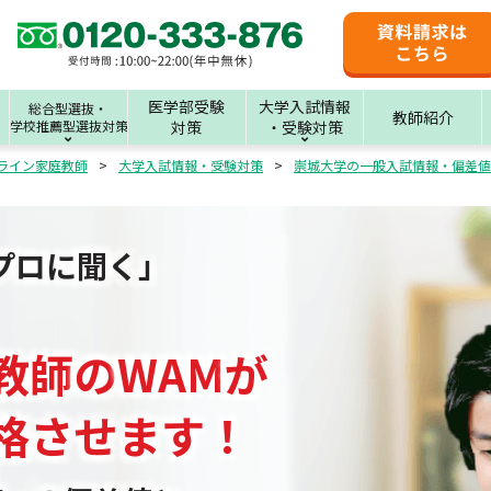
医学部受験
大学入試情報
総合型選抜・
教師紹介
学校推薦型選抜対策
対策
・受験対策
ライン家庭教師
大学入試情報・受験対策
崇城大学の一般入試情報・偏差値
プロに聞く」
教師
の
WAM
が
格させます！