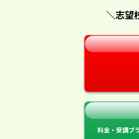
＼志望
料金・受講プ