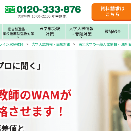
医学部受験
大学入試情報
総合型選抜・
教師紹介
学校推薦型選抜対策
対策
・受験対策
ライン家庭教師
大学入試情報・受験対策
東北大学の一般入試情報・偏差値
プロに聞く」
教師
の
WAM
が
格させます！
偏差値と