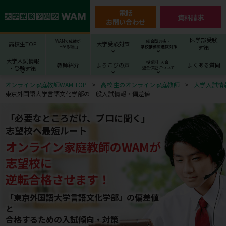
電話
資料請求
お問い合わせ
医学部受験
WAMで成績が
総合型選抜・
高校生TOP
大学受験対策
対策
上がる理由
学校推薦型選抜対策
大学入試情報
授業料･入会･
教師紹介
よろこびの声
よくある質問
・受験対策
返金保証について
オンライン家庭教師WAM TOP
高校生のオンライン家庭教師
大学入試情
東京外国語大学言語文化学部の一般入試情報・偏差値
「必要なところだけ、プロに聞く」
志望校へ最短ルート
オンライン家庭教師
の
WAM
が
志望校
に
逆転合格させます！
「東京外国語大学言語文化学部」の偏差値
と
合格するための⼊試傾向・対策