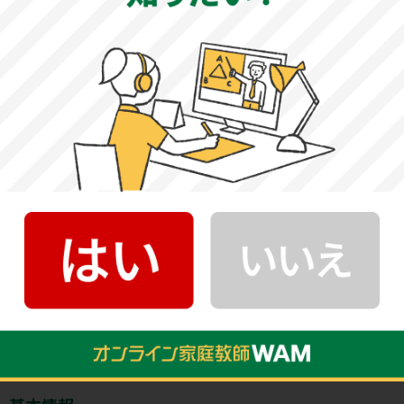
す。過去問にも取り組み、頻出テーマの事象や歴史的背
景、影響などについてしっかりと理解しておくことが大切
です。論理的に述べる練習を行い、減点されない解答を心
がけましょう。
〈国際社会学部・国際日本学部と同様〉
東京外国語大学言語文化学部基本情報
公式サイト
東京外国語大学言語文化学部：
http://www.tufs.ac.jp/education/lc/