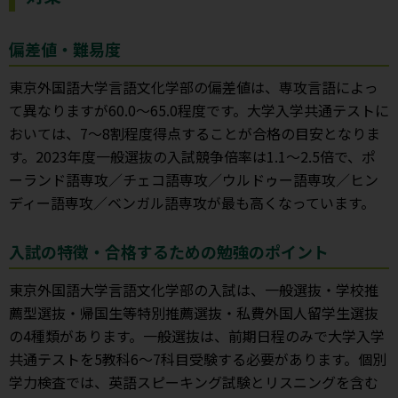
偏差値・難易度
東京外国語大学言語文化学部の偏差値は、専攻言語によっ
て異なりますが60.0～65.0程度です。大学入学共通テストに
おいては、7～8割程度得点することが合格の目安となりま
す。2023年度一般選抜の入試競争倍率は1.1～2.5倍で、ポ
ーランド語専攻／チェコ語専攻／ウルドゥー語専攻／ヒン
ディー語専攻／ベンガル語専攻が最も高くなっています。
入試の特徴・合格するための勉強のポイント
東京外国語大学言語文化学部の入試は、一般選抜・学校推
薦型選抜・帰国生等特別推薦選抜・私費外国人留学生選抜
の4種類があります。一般選抜は、前期日程のみで大学入学
共通テストを5教科6～7科目受験する必要があります。個別
学力検査では、英語スピーキング試験とリスニングを含む