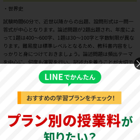
・世界史
試験時間60分で、近世以降からの出題、設問形式は一問一
答式が中心となります。論述問題が2題出題され、年度によ
って1題は400～600字、1題は30～100字と字数制限が異な
ります。難易度は標準レベルとなるため、教科書内容をし
っかりと身につけておきましょう。論述問題は頻出テーマ
を中心に、何度も演習を行い、記述力を養うことが大切で
す。
・日本史
試験時間60分で、近現代史からの出題、設問形式は一問一
答式が中心となります。難易度は標準レベルとなるため、
基礎知識を身につけて確実に得点できるようにしましょ
う。また、400字と100字の論述問題が1題ずつ出題されま