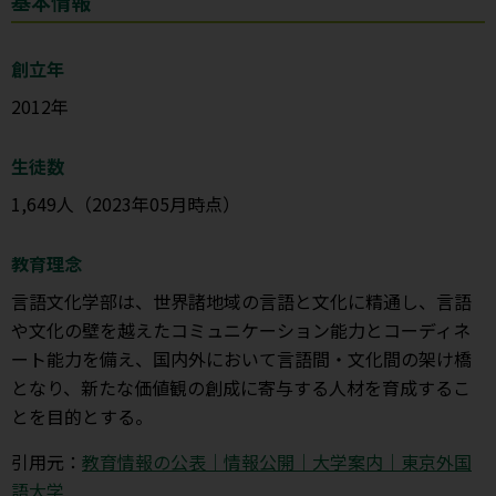
基本情報
創立年
2012年
生徒数
1,649人（2023年05月時点）
教育理念
言語文化学部は、世界諸地域の言語と文化に精通し、言語
や文化の壁を越えたコミュニケーション能力とコーディネ
ート能力を備え、国内外において言語間・文化間の架け橋
となり、新たな価値観の創成に寄与する人材を育成するこ
とを目的とする。
引用元：
教育情報の公表｜情報公開｜大学案内｜東京外国
語大学