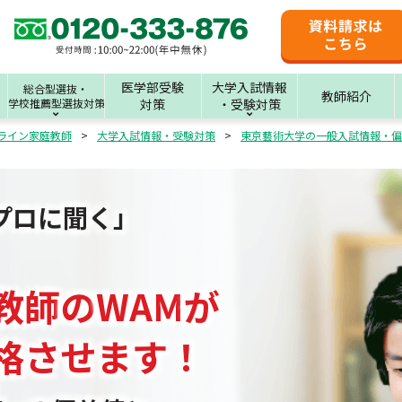
医学部受験
大学入試情報
総合型選抜・
教師紹介
学校推薦型選抜対策
対策
・受験対策
ライン家庭教師
大学入試情報・受験対策
東京藝術大学の一般入試情報・偏
プロに聞く」
教師
の
WAM
が
格させます！