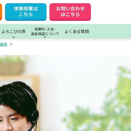
授業料･入会･
よろこびの声
よくある質問
返金保証について
差値