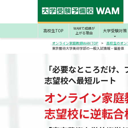
WAMで成績が
高校生TOP
大学受験対策
上がる理由
オンライン家庭教師WAM TOP
高校生のオン
東京藝術大学美術学部の一般入試情報・偏差値
「必要なところだけ、
志望校へ最短ルート
オンライン家庭
志望校
に
逆転合