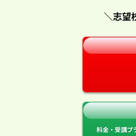
＼志望
料金・受講プ