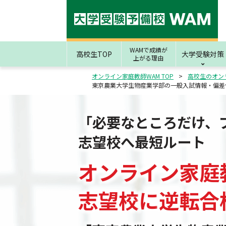
WAMで成績が
高校生TOP
大学受験対策
上がる理由
オンライン家庭教師WAM TOP
高校生のオン
東京農業大学生物産業学部の一般入試情報・偏差
「必要なところだけ、
志望校へ最短ルート
オンライン家庭
志望校
に
逆転合