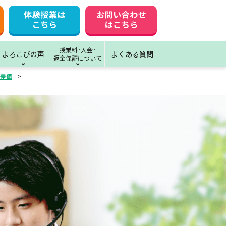
授業料･入会･
よろこびの声
よくある質問
返金保証について
差値