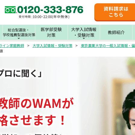
医学部受験
大学入試情報
総合型選抜・
教師紹介
学校推薦型選抜対策
対策
・受験対策
ライン家庭教師
大学入試情報・受験対策
東京農業大学の一般入試情報・偏
値
プロに聞く」
教師
の
WAM
が
格させます！