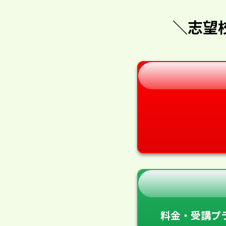
＼志望
料金・受講プ