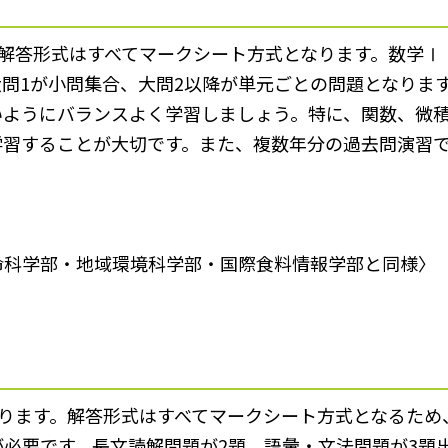
、解答形式はすべてマークシート方式となります。数学Ⅰ
問1が小問集合、大問2以降が単元ごとの問題となりま
いようにバランスよく学習しましょう。特に、関数、微
学習することが大切です。また、複数年分の過去問演習
命科学部・地域環境科学部・国際食料情報学部と同様〉
なります。解答形式はすべてマークシート方式となるた
必要です。長文読解問題が2題、語彙・文法問題が3題