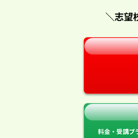
＼志望
料金・受講プ