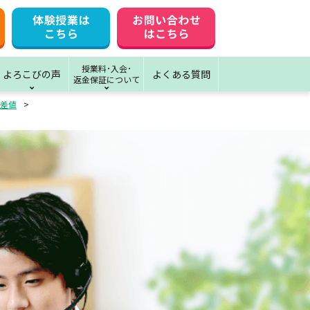
授業料･入会･
よろこびの声
よくある質問
返金保証について
差値