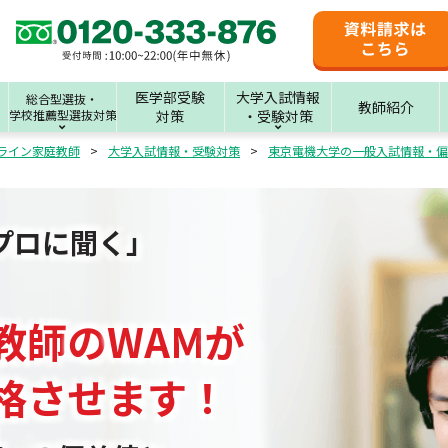
医学部受験
大学入試情報
総合型選抜・
教師紹介
学校推薦型選抜対策
対策
・受験対策
ライン家庭教師
大学入試情報・受験対策
東京電機大学の一般入試情報・偏
プロに聞く」
教師
の
WAM
が
格させます！