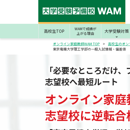
WAMで成績が
高校生TOP
大学受験対策
上がる理由
オンライン家庭教師WAM TOP
高校生のオン
東京電機大学理工学部の一般入試情報・偏差値
「必要なところだけ、
志望校へ最短ルート
オンライン家庭
志望校
に
逆転合