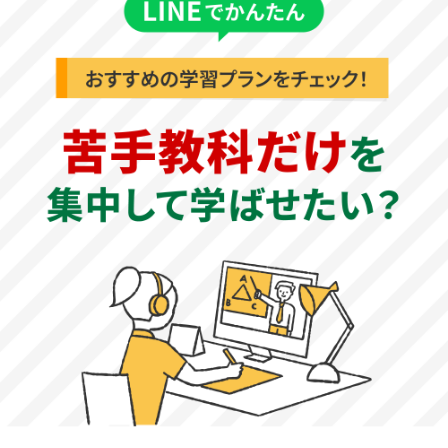
教科書内容は語句の暗記だけでなく時系列やその背景まで
正確に理解するようにしましょう。
世界史：問題は難しくはありませんが通史が問われます。
どの時代、どの地域も偏ることなく基礎知識は完璧にしま
しょう。
地理：標準レベルの問題がほとんどですが応用問題も出題
されます。教科書の基礎知識はしっかりと身に着けましょ
う。地図・分布図・グラフの読み取り問題は頻出ですので
過去問等で演習を重ねましょう。
公民：問題は標準レベルです。説明問題や正誤問題の割合
が多いので、教科書の基本語句は正確に理解できるように
なりましょう。時事問題も頻出ですので、対策を行いまし
ょう。