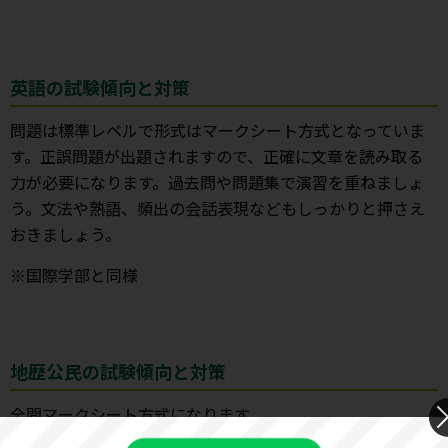
英語の試験傾向と対策
問題は標準レベルで形式はマークシート方式となっていま
す。正誤問題が出題されますので、正確に文章を読み取る
力が必要になります。過去問や問題集で演習を重ねましょ
う。文法や熟語、頻出の会話表現などもしっかりと押さえ
おきましょう。
※国際学部と同様
地歴公民の試験傾向と対策
全問マークシート方式になります。
日本史：正誤問題が多く、正確な知識が必要となります。