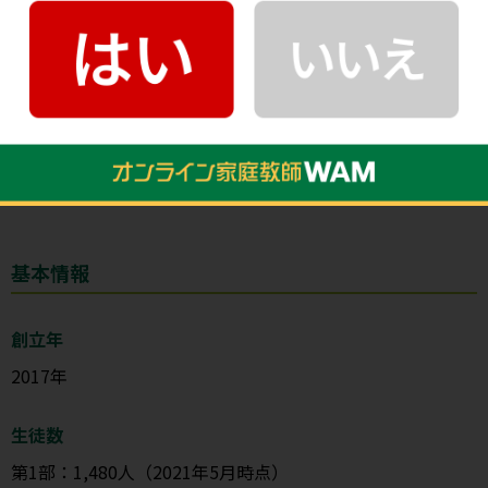
東洋大学国際観光学部基本情報
公式サイト
東洋大学国際観光学部：
https://www.toyo.ac.jp/academics/faculty/itm/
基本情報
創立年
2017年
生徒数
第1部：1,480人（2021年5月時点）