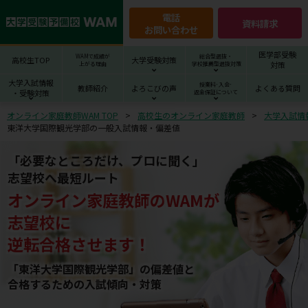
電話
資料請求
お問い合わせ
医学部受験
WAMで成績が
総合型選抜・
高校生TOP
大学受験対策
対策
上がる理由
学校推薦型選抜対策
大学入試情報
授業料･入会･
教師紹介
よろこびの声
よくある質問
・受験対策
返金保証について
オンライン家庭教師WAM TOP
高校生のオンライン家庭教師
大学入試情
東洋大学国際観光学部の一般入試情報・偏差値
「必要なところだけ、プロに聞く」
志望校へ最短ルート
オンライン家庭教師
の
WAM
が
志望校
に
逆転合格させます！
「東洋大学国際観光学部」の偏差値と
合格するための⼊試傾向・対策