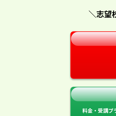
＼志望
料金・受講プ