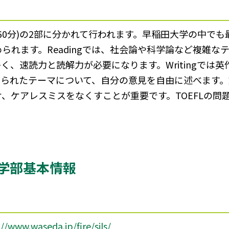
iting(60分)の2部に分かれて行われます。早稲田大学の
られます。Readingでは、社会論や科学論など複雑な
く、速読力と読解力が必要になります。Writingでは
えられたテーマについて、自分の意見を自由に述べます
、ケアレスミスをなくすことが重要です。TOEFLの問
。
学部基本情報
://www.waseda.jp/fire/sils/