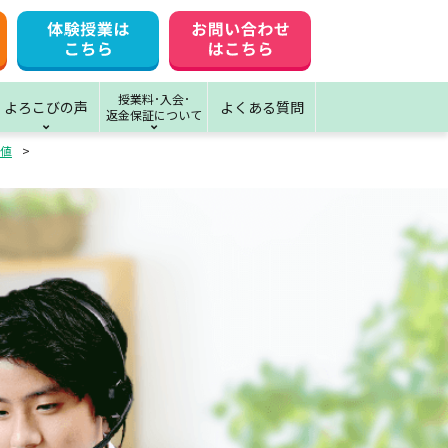
授業料･入会･
よろこびの声
よくある質問
返金保証について
値