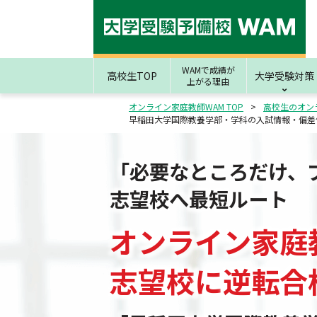
WAMで成績が
高校生TOP
大学受験対策
上がる理由
オンライン家庭教師WAM TOP
高校生のオン
早稲田大学国際教養学部・学科の入試情報・偏差
「必要なところだけ、
志望校へ最短ルート
オンライン家庭
志望校
に
逆転合