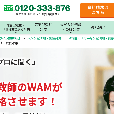
医学部受験
大学入試情報
総合型選抜・
教師紹介
学校推薦型選抜対策
対策
・受験対策
ライン家庭教師
大学入試情報・受験対策
早稲田大学の一般入試情報・偏差
値・受験対策
プロに聞く」
教師
の
WAM
が
格させます！