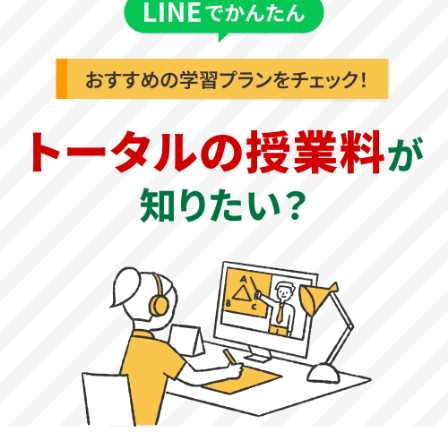
切です。
横浜市立大学国際商学部基本情報
公式サイト
横浜市立大学国際商学部：
https://www.yokohama-
cu.ac.jp/academics/business/index.html
基本情報
創立年
2019年