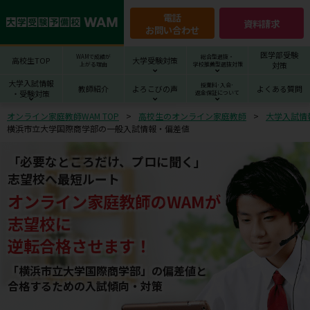
電話
資料請求
お問い合わせ
医学部受験
WAMで成績が
総合型選抜・
高校生TOP
大学受験対策
対策
上がる理由
学校推薦型選抜対策
大学入試情報
授業料･入会･
教師紹介
よろこびの声
よくある質問
・受験対策
返金保証について
オンライン家庭教師WAM TOP
高校生のオンライン家庭教師
大学入試情
横浜市立大学国際商学部の一般入試情報・偏差値
「必要なところだけ、プロに聞く」
志望校へ最短ルート
オンライン家庭教師
の
WAM
が
志望校
に
逆転合格させます！
「横浜市立大学国際商学部」の偏差値と
合格するための⼊試傾向・対策