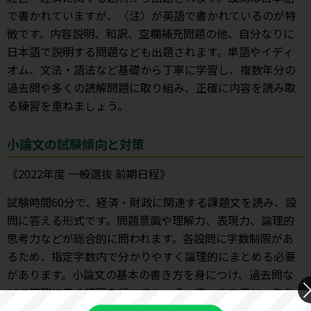
で書かれていますが、〈注〉が英語で書かれているのが特
徴です。内容説明、和訳、空欄補充問題の他、自分なりに
日本語で説明する問題なども出題されます。単語やイディ
オム、文法・語法など基礎から丁寧に学習し、複数年分の
過去問や多くの読解問題に取り組み、正確に内容を読み取
る練習を重ねましょう。
小論文の試験傾向と対策
《2022年度 一般選抜 前期日程》
試験時間60分で、経済・財政に関連する課題文を読み、設
問に答える形式です。問題意識や理解力、表現力、論理的
思考力などが総合的に問われます。各設問に字数制限があ
るため、指定字数内で分かりやすく論理的にまとめる必要
があります。小論文の基本の書き方を身につけ、過去問な
どで実際に書く練習を行いましょう。書いた文章は、先生
から添削指導を受けることで、精度を上げておくことが大