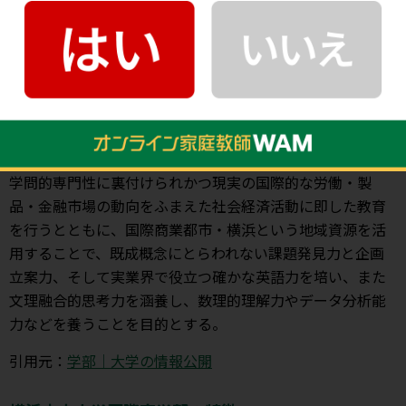
生徒数
1,165人（2023年5月1日現在）
教育理念
教育研究上の目的（学部）
横浜市立大学国際商学部は、経営学・経済学を中心とする
学問的専門性に裏付けられかつ現実の国際的な労働・製
品・金融市場の動向をふまえた社会経済活動に即した教育
を行うとともに、国際商業都市・横浜という地域資源を活
用することで、既成概念にとらわれない課題発見力と企画
立案力、そして実業界で役立つ確かな英語力を培い、また
文理融合的思考力を涵養し、数理的理解力やデータ分析能
力などを養うことを目的とする。
引用元：
学部｜大学の情報公開