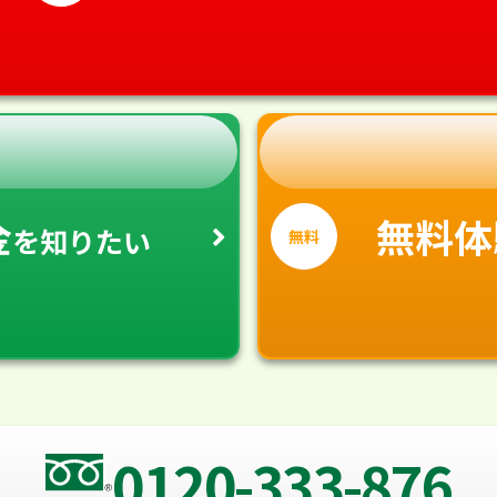
金
無料体
を
知りたい
無料
0120-333-876