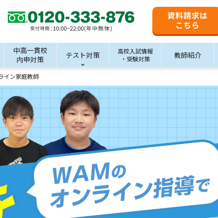
中高一貫校
高校入試情報
テスト対策
教師紹介
内申対策
・受験対策
ライン家庭教師