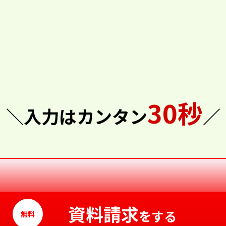
30秒
＼入力はカンタン
／
資料請求
をする
無料