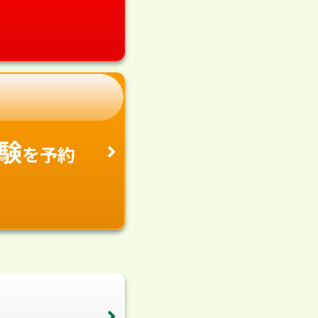
験
を予約