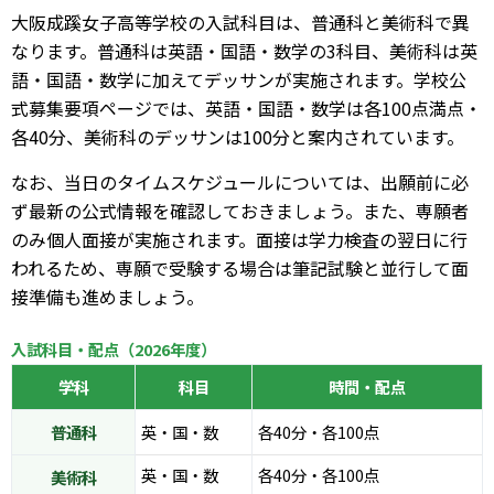
大阪成蹊女子高等学校の入試科目は、普通科と美術科で異
なります。普通科は英語・国語・数学の3科目、美術科は英
語・国語・数学に加えてデッサンが実施されます。学校公
式募集要項ページでは、英語・国語・数学は各100点満点・
各40分、美術科のデッサンは100分と案内されています。
なお、当日のタイムスケジュールについては、出願前に必
ず最新の公式情報を確認しておきましょう。また、専願者
のみ個人面接が実施されます。面接は学力検査の翌日に行
われるため、専願で受験する場合は筆記試験と並行して面
接準備も進めましょう。
入試科目・配点（2026年度）
学科
科目
時間・配点
普通科
英・国・数
各40分・各100点
英・国・数
各40分・各100点
美術科