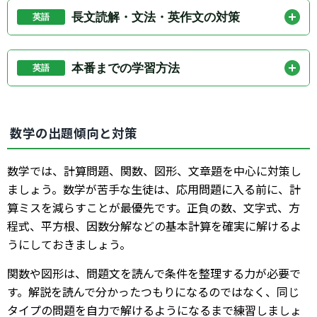
彙・熟語、会話表現、長文読解です。英語が苦手な生
長文読解・文法・英作文の対策
英語
徒は、まず教科書レベルの単語と基本例文を確実に覚
長文読解では、段落ごとの内容を簡単にメモしながら
えることから始めましょう。
読むと、設問に答えやすくなります。文法問題では、
本番までの学習方法
英語
なぜその答えになるのかを説明できるようにしましょ
毎日10〜15分でもよいので、英単語と英文読解に触れ
う。英作文が出る場合に備えて、短い英文で自分の考
る時間を作りましょう。直前期は、新しい問題集を増
えを書く練習もしておくと安心です。
数学の出題傾向と対策
やすよりも、間違えた文法問題や読めなかった長文を
解き直すことが大切です。
数学では、計算問題、関数、図形、文章題を中心に対策し
ましょう。数学が苦手な生徒は、応用問題に入る前に、計
算ミスを減らすことが最優先です。正負の数、文字式、方
程式、平方根、因数分解などの基本計算を確実に解けるよ
うにしておきましょう。
関数や図形は、問題文を読んで条件を整理する力が必要で
す。解説を読んで分かったつもりになるのではなく、同じ
タイプの問題を自力で解けるようになるまで練習しましょ