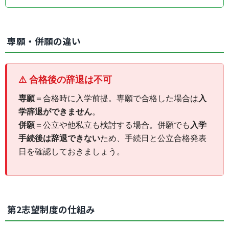
ておきましょう。
美術科アート・イラスト・アニメーションコースは、
絵を描くことや作品制作に興味がある生徒に向いてい
専願・併願の違い
ます。入試では、英語・国語・数学に加えてデッサン
（100分）が実施されるため、早めに基本的なデッサ
ン練習を始めておくと安心です。
⚠ 合格後の辞退は不可
専願
＝合格時に入学前提。専願で合格した場合は
入
学辞退ができません
。
併願
＝公立や他私立も検討する場合。併願でも
入学
手続後は辞退できない
ため、手続日と公立合格発表
日を確認しておきましょう。
第2志望制度の仕組み