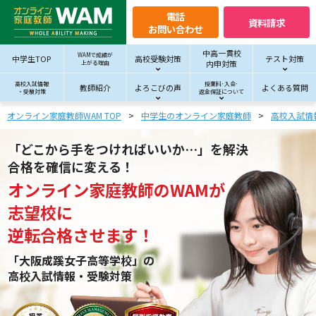
電話
資料請求
お問い合わせ
中高一貫校
WAMで成績が
中学生TOP
高校受験対策
テスト対策
内申対策
上がる理由
高校入試情報
授業料･入会･
教師紹介
よろこびの声
よくある質問
・受験対策
返金保証について
オンライン家庭教師WAM TOP
中学生のオンライン家庭教師
高校入試情
「どこから手をつければいいか…」を解決
合格を確信に変える！
オンライン家庭教師
の
WAM
が
志望校
に
逆転合格させます！
「大阪成蹊女子高等学校」の
高校入試情報・受験対策