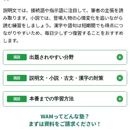
説明文では、接続語や指示語に注目して、筆者の主張を読
み取ります。小説では、登場人物の心情変化を追いながら
読む練習をしましょう。漢字や語句は短期間でも得点につ
ながりやすいため、毎日少しずつ復習することをおすすめ
します。
出題されやすい分野
国語
優先したい分野は、説明文、小説、漢字、語句、文
法、古文の基礎です。古文が苦手な場合でも、基本的
説明文・小説・古文・漢字の対策
国語
な単語や主語の確認をしておくだけで読みやすくなり
説明文では、段落ごとの要点をつかむ練習をしましょ
ます。
う。小説では、心情を表す表現や行動の理由に注目し
本番までの学習方法
国語
ます。古文では、現代語訳を丸暗記するのではなく、
国語は、問題を解いた後の見直しが重要です。なぜそ
主語と場面を確認しながら読むことが大切です。漢字
WAMってどんな塾？
の選択肢が正解なのか、なぜ他の選択肢が違うのかを
は、書けるかどうかまで確認しましょう。
まずは資料をご請求ください！
確認しましょう。記述問題では、本文中の言葉を使っ