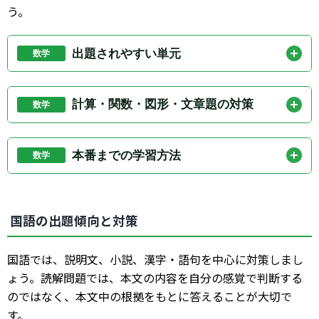
う。
出題されやすい単元
数学
優先して取り組みたい単元は、計算、方程式、関数、
図形、確率、文章題です。特に、計算問題は得点源に
計算・関数・図形・文章題の対策
数学
しやすいため、毎日短時間でも反復練習を続けましょ
計算問題では、途中式を省略しすぎないことが大切で
う。
す。関数では、グラフの読み取りや式の求め方を練習
本番までの学習方法
数学
しましょう。図形では、角度、面積、相似、合同の基
数学は、苦手単元を放置すると点数が伸びにくくなり
本を確認し、文章題では、何をxと置くかを考える練
ます。まずは模試や過去問で間違えた問題を単元ごと
習を重ねましょう。
国語の出題傾向と対策
に分類し、失点が多い単元から優先的に復習しましょ
う。
国語では、説明文、小説、漢字・語句を中心に対策しまし
ょう。読解問題では、本文の内容を自分の感覚で判断する
のではなく、本文中の根拠をもとに答えることが大切で
す。