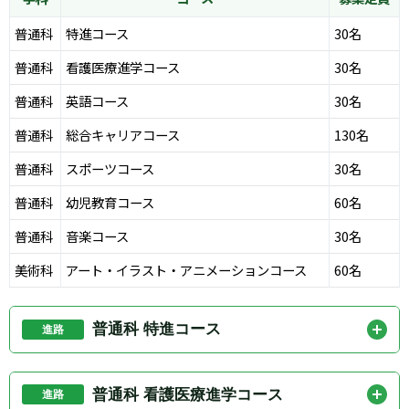
普通科
特進コース
30名
普通科
看護医療進学コース
30名
普通科
英語コース
30名
普通科
総合キャリアコース
130名
普通科
スポーツコース
30名
普通科
幼児教育コース
60名
普通科
音楽コース
30名
美術科
アート・イラスト・アニメーションコース
60名
普通科 特進コース
進路
特進コースは、大学進学を見据えて学力を高めたい生
徒に向いているコースです。英語・国語・数学の基礎
普通科 看護医療進学コース
進路