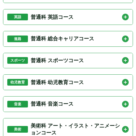
力に加えて、応用問題にも対応できる学習習慣を身に
看護医療進学コースは、将来、看護・医療系の進路を
つけておきましょう。
考えている生徒に向いています。入試では3科目の基礎
普通科 英語コース
英語
学力を固めるとともに、「なぜ看護・医療分野に興味
英語コースは、英語を重点的に学びたい生徒に向いて
があるのか」を言葉にできるようにしておくことが大
います。入試対策では、英文法、語彙、長文読解を中
普通科 総合キャリアコース
進路
切です。
心に、毎日英語に触れる習慣を作りましょう。本校に
総合キャリアコースは、高校生活を通じて自分の進路
は英検取得者奨学金もあるため、英検準2級以上を目
を幅広く考えたい生徒に向いています。募集定員が
普通科 スポーツコース
スポーツ
標にする価値があります。
130名と最も多いコースであり、入試では3科目の基礎
スポーツコースは、競技活動に力を入れながら高校生
をバランスよく固めることが大切です。
活を送りたい生徒に向いています。学力検査の対策に
普通科 幼児教育コース
幼児教育
加えて、これまでの競技経験や高校で続けたいことを
幼児教育コースは、保育や幼児教育に関心がある生徒
整理しておきましょう。
に向いています。志望理由では、子どもと関わること
普通科 音楽コース
音楽
への興味や、将来どのような進路を考えているかを具
音楽コースは、音楽を学びながら高校生活を送りたい
体的に伝えられるようにしましょう。
生徒に向いています。入試対策では、英語・国語・数
美術科 アート・イラスト・アニメーシ
美術
学の基礎を固めつつ、音楽を学びたい理由を明確にし
ョンコース