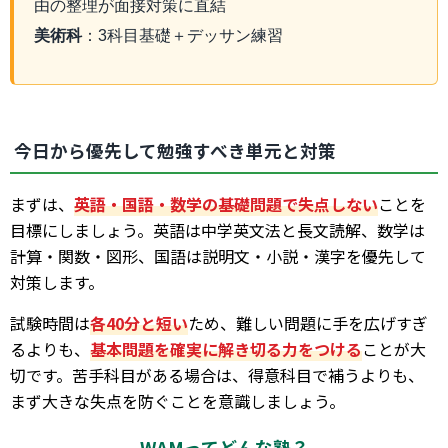
由の整理が面接対策に直結
美術科
：3科目基礎＋デッサン練習
今日から優先して勉強すべき単元と対策
まずは、
英語・国語・数学の基礎問題で失点しない
ことを
目標にしましょう。英語は中学英文法と長文読解、数学は
計算・関数・図形、国語は説明文・小説・漢字を優先して
対策します。
試験時間は
各40分と短い
ため、難しい問題に手を広げすぎ
るよりも、
基本問題を確実に解き切る力をつける
ことが大
切です。苦手科目がある場合は、得意科目で補うよりも、
まず大きな失点を防ぐことを意識しましょう。
WAMってどんな塾？