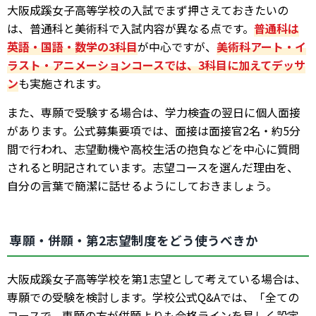
大阪成蹊女子高等学校の入試でまず押さえておきたいの
は、普通科と美術科で入試内容が異なる点です。
普通科は
英語・国語・数学の3科目
が中心ですが、
美術科アート・イ
ラスト・アニメーションコースでは、3科目に加えてデッサ
ン
も実施されます。
また、専願で受験する場合は、学力検査の翌日に個人面接
があります。公式募集要項では、面接は面接官2名・約5分
間で行われ、志望動機や高校生活の抱負などを中心に質問
されると明記されています。志望コースを選んだ理由を、
自分の言葉で簡潔に話せるようにしておきましょう。
専願・併願・第2志望制度をどう使うべきか
大阪成蹊女子高等学校を第1志望として考えている場合は、
専願での受験を検討します。学校公式Q&Aでは、「全ての
コースで、専願の方が併願よりも合格ラインを易しく設定