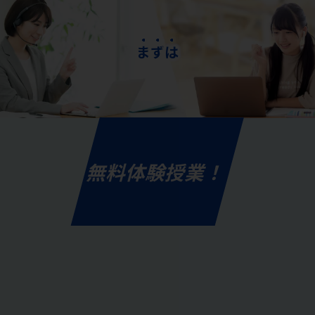
ま
ず
は
無料体験授業！