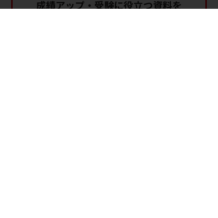
成績アップ・受験に役立つ資料を
無料
でお送りします。
オンライン家庭教師WAMでできること！
中学生
● 高校受験 公立高校入試対策
● 高校受験 私立高校入試対策
● 中高一貫校内申対策
● 定期テスト対策 etc…