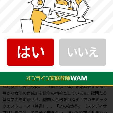
自己実現とは
1. 本来あるべき自分になること = 自分らしくなること
2. 自分の能力や可能性を最大限に活かして達成すること
3. 柔軟性を持って社会貢献すること
引用：
学校長挨拶 教育理念 | 藤村女子中学・高等学校
高校の特徴
藤村女子高等学校は、『「知・徳・体」を兼ね備えた個性
豊かな女子の育成』を建学の精神としています。確固たる
基礎学力を定着させ、難関大合格を目指す「アカデミック
クエストコース（特進）」、「よのなか科」（スタディサ
プリ）を受講して自分と向き合い、様々な探求活動を行う