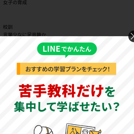
女子の育成
校訓
言葉少なに足音静か
健康の秘訣
腰伸ばせ即腹の力
教育目標
建学の精神である「心身ともに健全にして、知・徳・体を
兼ね備えた、個性豊かな女子の育成」を基底とし、「自ら
考え行動し、表現できる」人を育み、生徒の「自己実現」
を目的とします。