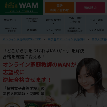
電話
資料請求
お問い合わせ
中高一貫校
WAMで成績が
中学生TOP
高校受験対策
テスト対策
内申対策
上がる理由
高校入試情報
授業料･入会･
教師紹介
よろこびの声
よくある質問
・受験対策
返金保証について
オンライン家庭教師WAM TOP
中学生のオンライン家庭教師
高校入試情
「どこから手をつければいいか…」を解決
合格を確信に変える！
オンライン家庭教師
の
WAM
が
志望校
に
逆転合格させます！
「藤村女子高等学校」の
高校入試情報・受験対策