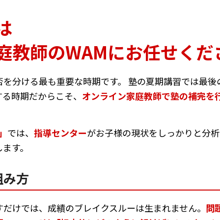
は
庭教師のWAMにお任せくだ
否を分ける最も重要な時期です。 塾の夏期講習では最後
する時期だからこそ、
オンライン家庭教師で塾の補完を
」
では、
指導センター
がお子様の現状をしっかりと分析
します。
組み方
すだけでは、成績のブレイクスルーは生まれません。
問