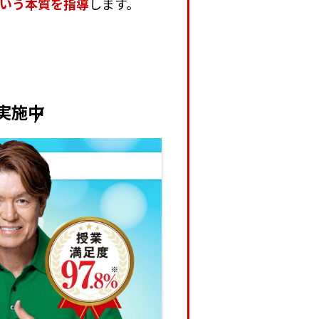
という本質を指導
します。
実施中