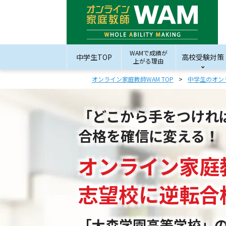
WAMで成績が
中学生TOP
高校受験対策
上がる理由
オンライン家庭教師WAM TOP
中学生のオン
「どこから手をつけれ
合格を確信に変える！
オンライン家庭
志望校
に
逆転合
「大森学園高等学校」