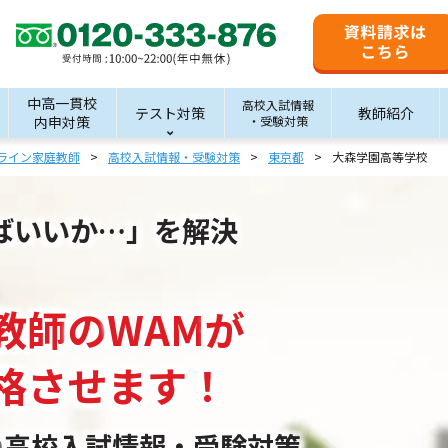
中高一貫校
高校入試情報
テスト対策
教師紹介
内申対策
・受験対策
ライン家庭教師
高校入試情報・受験対策
東京都
大森学園高等学校
ばいいか…」を解決
教師
の
WAM
が
格させます！
の
高校入試情報・受験対策