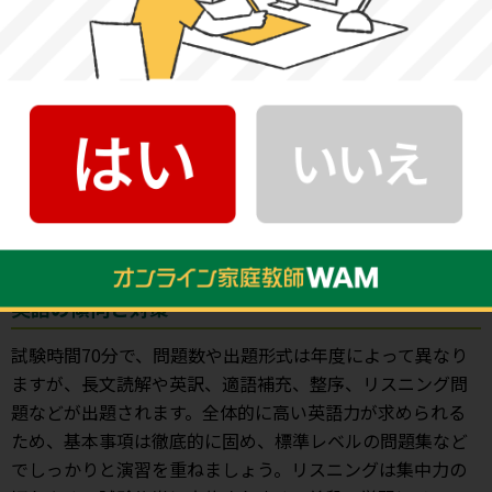
例年、試験時間60分で、長文読解問題（小説・論説文）2題
と古文1題の大問3題構成です。読解問題の中に漢字が含ま
れるため、普段からコツコツと学習し、多くの漢字を身に
付けておくことが大切です。全体的に文章量が多いため、
速読力・精読力を養い、過去問や類似問題で演習を重ねま
しょう。また、記述問題も出題されるため、日頃から文章
を読んで自分の考えを指定された文字数でまとめる練習を
行う必要があります。
英語の傾向と対策
試験時間70分で、問題数や出題形式は年度によって異なり
ますが、長文読解や英訳、適語補充、整序、リスニング問
題などが出題されます。全体的に高い英語力が求められる
ため、基本事項は徹底的に固め、標準レベルの問題集など
でしっかりと演習を重ねましょう。リスニングは集中力の