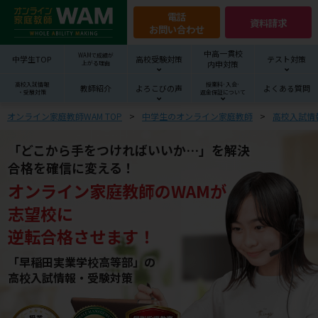
電話
資料請求
お問い合わせ
中高一貫校
WAMで成績が
中学生TOP
高校受験対策
テスト対策
内申対策
上がる理由
高校入試情報
授業料･入会･
教師紹介
よろこびの声
よくある質問
・受験対策
返金保証について
オンライン家庭教師WAM TOP
中学生のオンライン家庭教師
高校入試情
「どこから手をつければいいか…」を解決
合格を確信に変える！
オンライン家庭教師
の
WAM
が
志望校
に
逆転合格させます！
「早稲田実業学校高等部」の
高校入試情報・受験対策