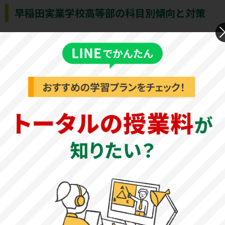
早稲田実業学校高等部の科目別傾向と対策
数学の傾向と対策
例年、試験時間60分の大問5題構成です。大問1は計算問題
を含む小問集合、大問2は図形や文章題などの小問集合、大
問3以降は各単元からの出題となります。複数の単元が融合
された問題も出題されるため、苦手分野を作らないようバ
ランスよく学習することが大切です。また、全体的に難易
度が高く、問題数も少なくないことから試験時間に余裕は
ありません。全問解答を目指すのではなく、解ける問題か
ら確実に解答する必要があります。
国語の傾向と対策