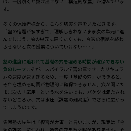
は、一度躓くと抜け出せない「構造的な罠」が潜んでいま
す。
多くの保護者様から、こんな切実な声をいただきます。
「塾の宿題が多すぎて、理解しきれないまま次の単元に進
んでしまう。前の単元に戻りたくても、今週の宿題を終わ
らせないと次の授業についていけない……」
塾の進度に追われて基礎の穴を埋める時間が確保できない
負のループ
こそが、スパイラル学習の罠です。カリキュラ
ムの速度が速すぎるため、一度「基礎の穴」ができると、
それを埋める時間が物理的に確保できません。穴が開いた
まま次の「応用」という水を注いでも、バケツは満たされ
ないどころか、穴は水圧（課題の難易度）でさらに広がっ
てしまうのです。
集団塾の先生は「復習が大事」と言いますが、現実は「今
週の課題」に追われ、過去の穴を塞ぐ暇がありません。そ