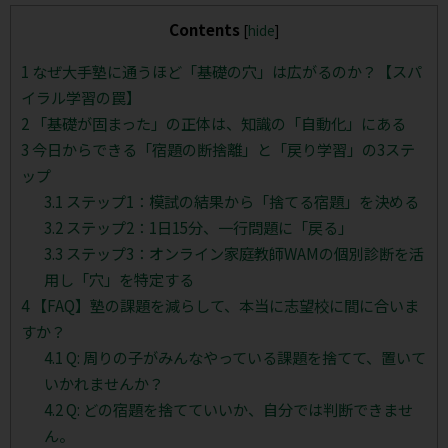
Contents
[
hide
]
1
なぜ大手塾に通うほど「基礎の穴」は広がるのか？【スパ
イラル学習の罠】
2
「基礎が固まった」の正体は、知識の「自動化」にある
3
今日からできる「宿題の断捨離」と「戻り学習」の3ステ
ップ
3.1
ステップ1：模試の結果から「捨てる宿題」を決める
3.2
ステップ2：1日15分、一行問題に「戻る」
3.3
ステップ3：オンライン家庭教師WAMの個別診断を活
用し「穴」を特定する
4
【FAQ】塾の課題を減らして、本当に志望校に間に合いま
すか？
4.1
Q: 周りの子がみんなやっている課題を捨てて、置いて
いかれませんか？
4.2
Q: どの宿題を捨てていいか、自分では判断できませ
ん。