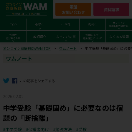
電話
資料請求
お問い合わせ
オンライン
TOP
小学生
中学生
高校生
家庭教師WAMとは
WAMが
授業料･入会･
教師紹介
よろこびの声
よくある質問
選ばれるわけ
返金保証について
オンライン家庭教師WAM TOP
ワムノート
中学受験「基礎固め」に必要
ワムノート
この記事をシェアする
2026.02.02
中学受験「基礎固め」に必要なのは宿
題の「断捨離」
中学受験
保護者向け
勉強方法
受験