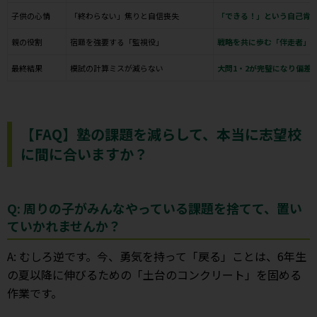
子供の心情
「終わらない」焦りと自信喪失
「できる！」という自己肯
親の役割
宿題を強要する「監視役」
戦略を共に歩む「伴走者」
最終結果
模試の計算ミスが減らない
大問1・2が完璧になり偏差値
【FAQ】塾の課題を減らして、本当に志望校
に間に合いますか？
Q: 周りの子がみんなやっている課題を捨てて、置い
ていかれませんか？
A: むしろ逆です。今、勇気を持って「戻る」ことは、6年生
の夏以降に伸びるための「土台のコンクリート」を固める
作業です。