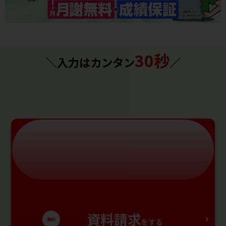
30秒
＼入力はカンタン
／
資料請求
無料
をする