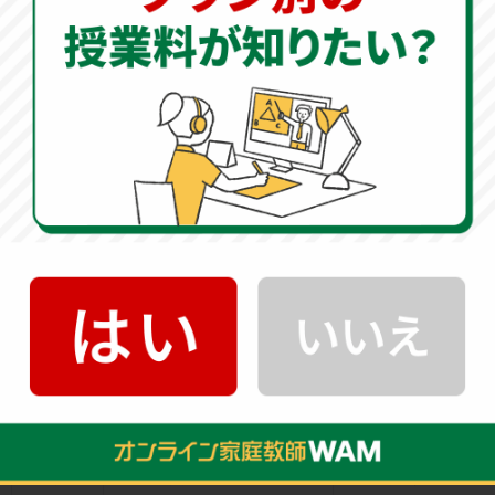
で比がわからないなら、小4の割合まで戻るのです。これを
「1日15分、時間を計って」解きます。
ステップ3：オンライン家庭教師WAMの個別診断を
活用し「穴」を特定する
どこまで戻ればいいか判断がつかない場合は、プロの目に
よる「精密診断」が必要です。どの単元を捨て、どの単元
を自動化すべきか。この取捨選択の基準を持つことで、親
子の不毛な喧嘩は劇的に減ります。
無理な全消化 vs 戦略的断捨離の比較
比較項目
全課題を無理にこなす場合
戦略的断捨離（オンライン家
学習時間
深夜までかかり睡眠不足に
15分の集中反復で効率化
基礎の定着
穴だらけで応用が解けない
知識が「自動化」され安定