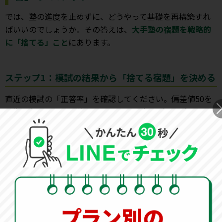
では、塾の進度を止めずに、どうやって基礎を再構築すれ
ばいいのでしょうか。その答えは、
大手塾の宿題を戦略的
に「捨てる」こと
にあります。
ステップ1：模試の結果から「捨てる宿題」を決める
直近の模試の「正答率」を確認してください。偏差値50を
目指す段階なら、正答率30%以下の「応用（C問題）」は、
今すぐやる必要はありません。この時間を、正答率50%以
上の問題を確実に仕留めるためのトレーニングに充てま
す。
ステップ2：1日15分、一行問題に「戻る」
今習っている単元が難しすぎるなら、思い切って1学年前
（または半年前）の「一行問題」まで戻ってください。小5