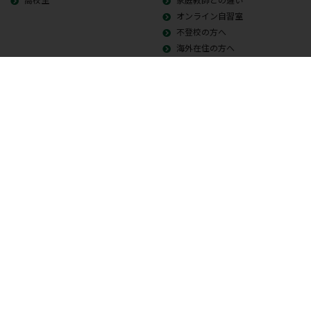
オンライン自習室
不登校の方へ
海外在住の方へ
教師紹介
授業料について
成績アップの声
返金保証・成績保障
合格体験記
入会の流れ
よくある質問
ワムノート
会社概要
プライバシーポリシー
特定商取引法に基づく表示
オンライン家庭教師募集
Copyright © 2026 Whole Ability Making WAM. All Rights Reserved.