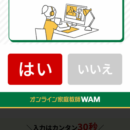
壁を突破する戦略を解説
中学受験
保護者向け
偏差値
次の10件 ▶
30秒
＼入力はカンタン
／