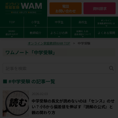
電話
資料請求
お問い合わせ
オンライン
TOP
小学生
中学生
高校生
家庭教師WAMとは
WAMが
授業料･入会･
教師紹介
よろこびの声
よくある質問
選ばれるわけ
返金保証について
オンライン家庭教師WAM TOP
中学受験
ワムノート「中学受験」
■ #中学受験 の記事一覧
2026.02.03
中学受験の長文が読めないのは「センス」のせ
い？小5から偏差値を伸ばす『読解の公式』と
親の関わり方