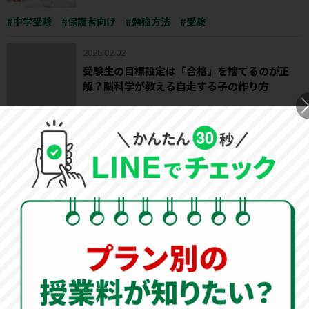
中学受験
保護者向け
勉強方法
受験
2026.02.02
受験生の目標設定は「合格」を捨てるのが正
解？脳科学が教える自走する子の作り方
中学受験
保護者向け
受験
2026.01.28
【中学生】「勉強しなさい」はもう不要！受験
生が自ら動く勉強時間スケジュールの作り方
中学受験
保護者向け
受験
2026.01.28
中学受験の偏差値50は『上位2割』のエリート
層！高校偏差値との違いや志望校選び、55への