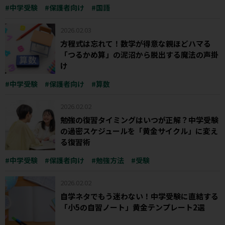
中学受験
保護者向け
国語
2026.02.03
方程式は忘れて！数学が得意な親ほどハマる
「つるかめ算」の泥沼から脱出する魔法の声掛
け
中学受験
保護者向け
算数
2026.02.02
勉強の復習タイミングはいつが正解？中学受験
の過密スケジュールを「黄金サイクル」に変え
る復習術
中学受験
保護者向け
勉強方法
受験
2026.02.02
自学ネタでもう迷わない！中学受験に直結する
「小5の自習ノート」黄金テンプレート2選