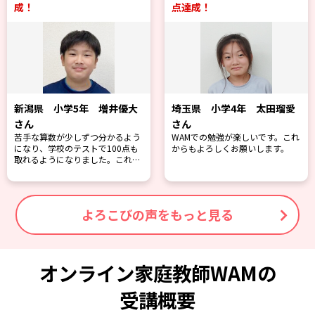
点達成！
年 増井優大
埼玉県 小学4年 太田瑠愛
神奈川県 小学
さん
結花さん
しずつ分かるよう
WAMでの勉強が楽しいです。これ
苦手だった算数
ストで100点も
からもよろしくお願いします。
得意になりまし
りました。これか
取れるように頑張
よろこびの声をもっと見る
オンライン家庭教師WAMの
受講概要