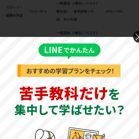
一般選抜（3教科／ベスト2
スポーツ・
35.0～47.5
教科型）、全学部統一入
42%～70%
健康科学部
試、共テ利用
一般選抜（3教科／ベスト2
社会学部
40.0～45.0
教科型）、全学部統一入
64%～70%
試、共テ利用
一般選抜（3教科／ベスト2
環境創造学
35.0～47.5
教科型）、全学部統一入
36%～70%
部
試、共テ利用
一般選抜（3教科／ベスト2
医療看護学
35.0～47.5
教科型）、全学部統一入
36%～70%
部
試、共テ利用
※入試方式は一例であり、学科によっても異なります。必ず最新の
情報を確認し、実施されているかご確認ください。