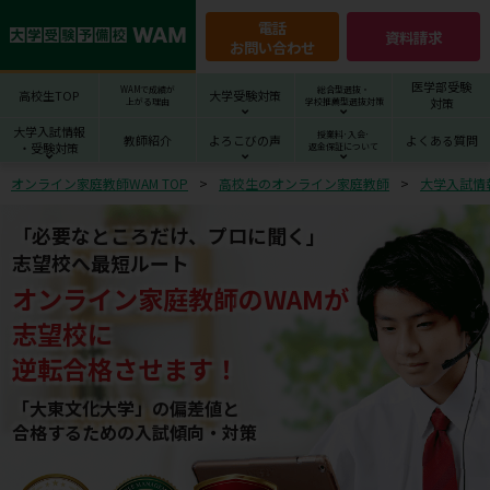
電話
資料請求
お問い合わせ
医学部受験
WAMで成績が
総合型選抜・
高校生TOP
大学受験対策
対策
上がる理由
学校推薦型選抜対策
大学入試情報
授業料･入会･
教師紹介
よろこびの声
よくある質問
・受験対策
返金保証について
オンライン家庭教師WAM TOP
高校生のオンライン家庭教師
大学入試情
「必要なところだけ、プロに聞く」
志望校へ最短ルート
オンライン家庭教師
の
WAM
が
志望校
に
逆転合格させます！
「大東文化大学」の偏差値と
合格するための⼊試傾向・対策