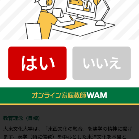
大東文化大学 基本情報
公式サイト
大東文化大学 公式サイト
基本情報
創立年
1923年（大東文化協会設立、1949年に新制大学として発
足）
教育理念（目標）
大東文化大学は、「東西文化の融合」を建学の精神に掲げ
ます。漢学（特に儒教）を中心とした東洋文化を基盤と