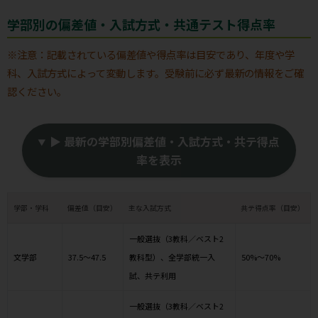
学部別の偏差値・入試方式・共通テスト得点率
※注意：記載されている偏差値や得点率は目安であり、年度や学
科、入試方式によって変動します。受験前に必ず最新の情報をご確
認ください。
▶ 最新の学部別偏差値・入試方式・共テ得点
率を表示
学部・学科
偏差値（目安）
主な入試方式
共テ得点率（目安）
一般選抜（3教科／ベスト2
文学部
37.5～47.5
教科型）、全学部統一入
50%～70%
試、共テ利用
一般選抜（3教科／ベスト2