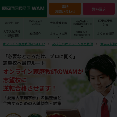
電話
資料請求
お問い合わせ
医学部受験
WAMで成績が
総合型選抜・
高校生TOP
大学受験対策
対策
上がる理由
学校推薦型選抜対策
大学入試情報
授業料･入会･
教師紹介
よろこびの声
よくある質問
・受験対策
返金保証について
オンライン家庭教師WAM TOP
高校生のオンライン家庭教師
大学入試情
「必要なところだけ、プロに聞く」
志望校へ最短ルート
オンライン家庭教師
の
WAM
が
志望校
に
逆転合格させます！
「愛媛大学理学部」の偏差値と
合格するための⼊試傾向・対策