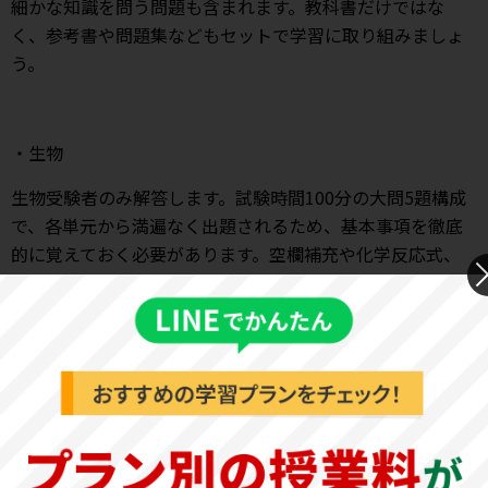
細かな知識を問う問題も含まれます。教科書だけではな
く、参考書や問題集などもセットで学習に取り組みましょ
う。
・生物
生物受験者のみ解答します。試験時間100分の大問5題構成
で、各単元から満遍なく出題されるため、基本事項を徹底
的に覚えておく必要があります。空欄補充や化学反応式、
記号選択、名称を答えるなどの知識問題と、説明せよ、述
べよ、といった論述問題の組み合わせとなります。単に用
語を暗記するだけではなく、論述形式でアウトプットする
練習も行いましょう。
・地学