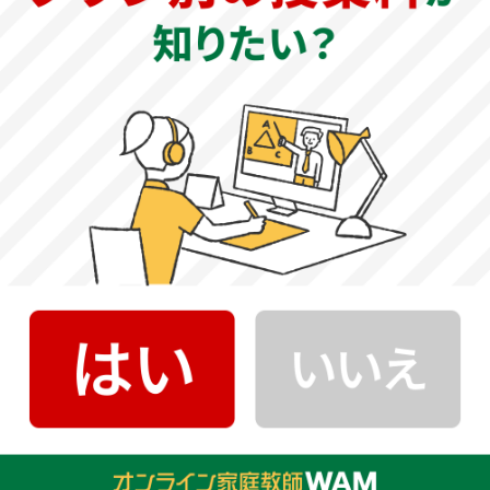
地学受験者のみ解答します。試験時間100分の大問4題構成
です。暗記が重要となるため、基本事項を徹底的に覚えて
おく必要があります。教科書や参考書を用いて知識をしっ
かりと身につけ、問題集などでアウトプットの練習を繰り
返しましょう。その後、過去問に取り組み、出題傾向や形
式に慣れておくことが大切です。
面接の試験傾向と対策
《2023年一般選抜 後期日程》
「B（面接）」を選択した場合のみ、面接が課されます。面
接は口頭試問を含んでおり、目的意識や勉学意欲、基礎的
知識、理解力、表現力などが問われます。先生や家族の協
力を得て何度も模擬面接を行い、面接の雰囲気や緊張感に
慣れておくことが大切です。