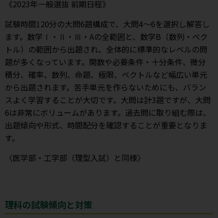
《2023年一般選抜 前期日程》
試験時間120分の大問6題構成で、大問4～6を選択し解答し
ます。数学Ⅰ・Ⅱ・Ⅲ・Aの全範囲と、数学B（数列・ベク
トル）の範囲から出題され、全体的に標準的なレベルの問
題が多くなっています。関数や必要条件・十分条件、微分
積分、確率、数列、命題、極限、ベクトルなど幅広い単元
から出題されます。苦手単元を作らないためにも、バラン
スよく学習することが大切です。大問は計3題ですが、大問
6は非常にボリュームがあります。過去問に取り組む際は、
出題傾向や形式、時間配分を確認することが重要となりま
す。
〈医学部・工学部（理型入試）と同様〉
理科の試験傾向と対策