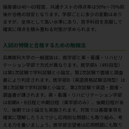
偏差値は40〜63程度、共通テストの得点率は50%〜70%前
後が合格の目安となります。学部ごとに多少の変動はあり
ますが、全体として高い水準にあり、苦手科目を克服して
確実に得点を積み重ねる対策が求められます。
入試の特徴と合格するための勉強法
兵庫医科大学の一般選抜は、医学部と薬・看護・リハビリ
テーション学部で方式が異なります。医学部A（4科目型）
は第1次試験で学科試験と小論文、第2次試験で面接と調査
書により判定されます。医学部B（英語資格試験活用型）は
第1次試験で学科試験と小論文、第2次試験で英語・面接・
調査書が課されます。薬・看護・リハビリテーション学部
は前期A・B日程と中期日程（薬学部のみ）、後期日程があ
り、後期では小論文も実施されます。対策では基礎事項を
確実に理解したうえで少し応用的な問題にも取り組み、考
える力を養いましょう。医学部志望者は応用問題にも取り