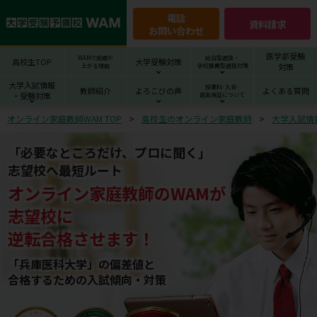
電話
資料請求
お問い合わせ
医学部受験
WAMで成績が
総合型選抜・
高校生TOP
大学受験対策
対策
上がる理由
学校推薦型選抜対策
大学入試情報
授業料･入会･
教師紹介
よろこびの声
よくある質問
・受験対策
返金保証について
オンライン家庭教師WAM TOP
高校生のオンライン家庭教師
大学入試情
「必要なところだけ、プロに聞く」
志望校へ最短ルート
オンライン家庭教師
の
WAM
が
志望校
に
逆転合格させます！
「兵庫医科大学」の偏差値と
合格するための⼊試傾向・対策