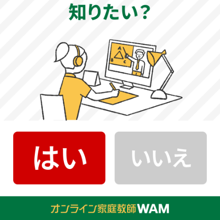
兵庫医科大学 公式サイト
創立年
1972年
教育理念（建学の精神）
社会の福祉への奉仕
人間への深い愛
人間への幅の広い科学的理解
大学の特徴
兵庫医科大学は、第1学年から専門教育を段階的に学ぶカリ
キュラムを導入し、4学部が連携した教育体制を整えていま
す。大学病院での臨床学習には全学部の学生が参加し、専
門職としての実践力を養うとともに、多職種連携教育
（IPE）を通して医療チームの役割や協働の重要性を学びま