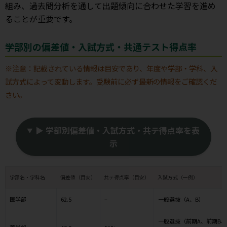
組み、過去問分析を通して出題傾向に合わせた学習を進め
ることが重要です。
学部別の偏差値・入試方式・共通テスト得点率
※注意：記載されている情報は目安であり、年度や学部・学科、入
試方式によって変動します。受験前に必ず最新の情報をご確認くだ
さい。
▶ 学部別偏差値・入試方式・共テ得点率を表
示
学部名・学科名
偏差値（目安）
共テ得点率（目安）
入試方式（一例）
医学部
62.5
–
一般選抜（A、B）
一般選抜（前期A、前期B