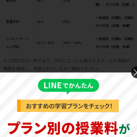
薬学部
40.0
51%
期）、共テ利用（前期、後
一般選抜（前期A、前期B
看護学部
50.0
65%
共テ利用（前期、後期）
リハビリテーシ
一般選抜（前期A、前期B
42.5 ～ 50.0
59% ～ 68%
ョン学部
共テ利用（前期、後期）
※入試方式は一例であり、学科によっても異なります。必ず最新の
情報を確認し、実施されているかご確認ください。
兵庫医科大学 基本情報
基本情報
公式サイト