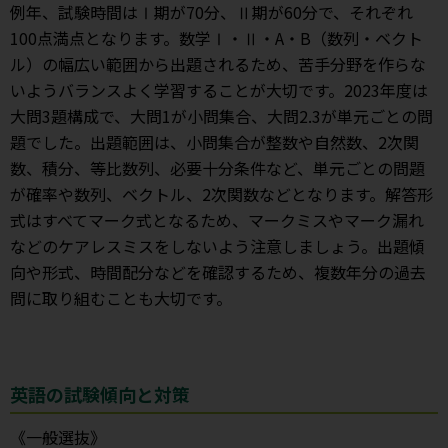
例年、試験時間はⅠ期が70分、Ⅱ期が60分で、それぞれ
100点満点となります。数学Ⅰ・Ⅱ・A・B（数列・ベクト
ル）の幅広い範囲から出題されるため、苦手分野を作らな
いようバランスよく学習することが大切です。2023年度は
大問3題構成で、大問1が小問集合、大問2.3が単元ごとの問
題でした。出題範囲は、小問集合が整数や自然数、2次関
数、積分、等比数列、必要十分条件など、単元ごとの問題
が確率や数列、ベクトル、2次関数などとなります。解答形
式はすべてマーク式となるため、マークミスやマーク漏れ
などのケアレスミスをしないよう注意しましょう。出題傾
向や形式、時間配分などを確認するため、複数年分の過去
問に取り組むことも大切です。
英語の試験傾向と対策
《一般選抜》