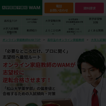
電話
資料請求
お問い合わせ
医学部受験
WAMで成績が
総合型選抜・
高校生TOP
大学受験対策
対策
上がる理由
学校推薦型選抜対策
大学入試情報
授業料･入会･
教師紹介
よろこびの声
よくある質問
・受験対策
返金保証について
オンライン家庭教師WAM TOP
高校生のオンライン家庭教師
大学入試情
「必要なところだけ、プロに聞く」
志望校へ最短ルート
オンライン家庭教師
の
WAM
が
志望校
に
逆転合格させます！
「松山大学薬学部」の偏差値と
合格するための⼊試傾向・対策