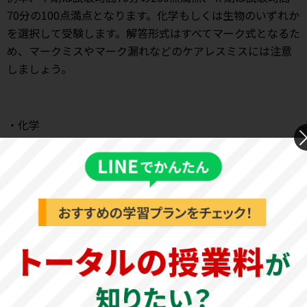
70分の100点満点となります。化学もしくは生物のいずれか
を選択して受験します。解答形式はすべてマーク式となるた
め、マークミスやマーク漏れなどのケアレスミスには注意
しましょう。
・化学
化学基礎・化学のすべての範囲から出題されるため、苦手
分野を作らないようバランスよく学習することが大切で
す。2023年度は大問6題構成で、混合気体の圧力や金属の反
応性、錯イオン、気体、芳香族化合物、ベンゼン環などに
関する問題が出題されました。計算問題も含まれるため、
計算ミスなどケアレスミスをしないように注意しましょ
う。