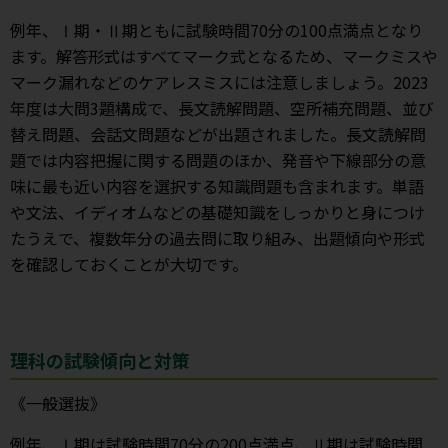
例年、Ⅰ期・Ⅱ期ともに試験時間70分の100点満点となり
ます。解答形式はすべてマーク式となるため、マークミスや
マーク漏れなどのケアレスミスには注意しましょう。2023
年度は大問3題構成で、長文読解問題、空所補充問題、並び
替え問題、会話文問題などが出題されました。長文読解問
題では内容把握に関する問題のほか、発音や下線部分の意
味に最も近い内容を選択する知識問題も含まれます。単語
や文法、イディオムなどの基礎知識をしっかりと身につけ
たうえで、複数年分の過去問に取り組み、出題傾向や形式
を確認しておくことが大切です。
理科の試験傾向と対策
《一般選抜》
例年、Ⅰ期は試験時間70分の200点満点、Ⅱ期は試験時間