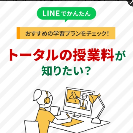
ります。幅広い範囲で出題されるため、まんべんなく学習
する必要があります。人物名や重要語句は時代背景などと
関連付けて覚えるようにしましょう。
地理：難易度は標準的ですが、一部細かい知識を問う問題
が含まれます。標準レベルの問題集を解き込み、過去問演
習で出題傾向に慣れておくと良いでしょう。
公民：例年、大問4題構成となっており難易度は標準レベル
です。時事問題が頻出となっているため、日ごろからニュ
ースや新聞などに目を通し情報を取り入れるようにしまし
ょう。
※文学部・経済学部・社会学部・法学部・国際学部・心理
学部と同様