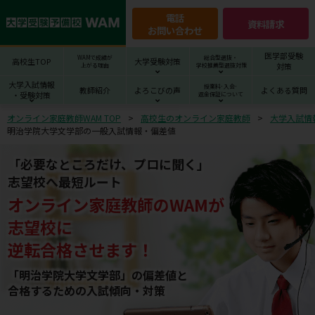
電話
資料請求
お問い合わせ
医学部受験
WAMで成績が
総合型選抜・
高校生TOP
大学受験対策
対策
上がる理由
学校推薦型選抜対策
大学入試情報
授業料･入会･
教師紹介
よろこびの声
よくある質問
・受験対策
返金保証について
オンライン家庭教師WAM TOP
高校生のオンライン家庭教師
大学入試情
明治学院大学文学部の一般入試情報・偏差値
「必要なところだけ、プロに聞く」
志望校へ最短ルート
オンライン家庭教師
の
WAM
が
志望校
に
逆転合格させます！
「明治学院大学文学部」の偏差値と
合格するための⼊試傾向・対策