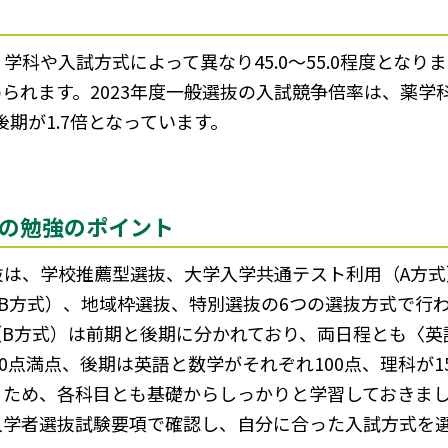
科や入試方式によって異なり45.0～55.0程度とな
められます。2023年度一般選抜の入試競争倍率は、薬学科の
後期が1.7倍となっています。
の勉強のポイント
抜は、学校推薦型選抜、大学入学共通テスト利用（A方
B方式）、地域枠選抜、特別選抜の6つの選抜方式で行
B方式）は前期と後期に分かれており、両日程とも〈英
00点満点、後期は英語と数学がそれぞれ100点、理科が1
るため、各科目とも基礎からしっかりと学習しておきま
入学者選抜試験要項で確認し、自分に合った入試方式を