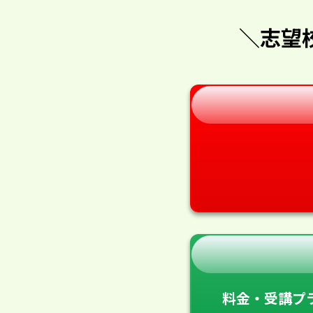
＼志望
料金・受講プ