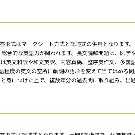
、解答形式はマークシート方式と記述式の併用となります
、総合的な英語力が問われます。長文読解問題は、医学
容は英文和訳や和文英訳、内容真偽、整序英作文、多義
0語程度の英文の空所に動詞の語形を変えて当てはめる
りと身につけた上で、複数年分の過去問に取り組み、出
、解答形式は記述式となります。大問5題構成で、化学基