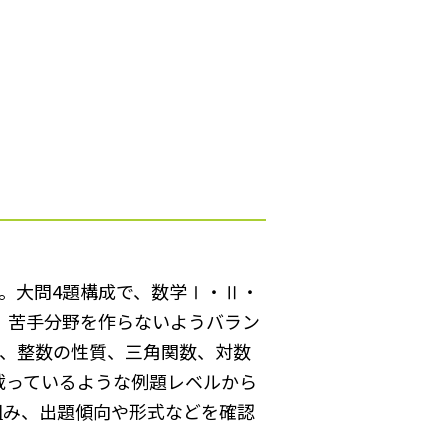
す。大問4題構成で、数学Ⅰ・Ⅱ・
。苦手分野を作らないようバラン
数、整数の性質、三角関数、対数
載っているような例題レベルから
組み、出題傾向や形式などを確認