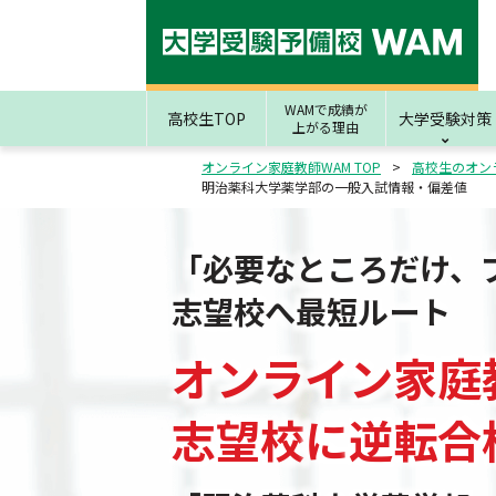
WAMで成績が
高校生TOP
大学受験対策
上がる理由
オンライン家庭教師WAM TOP
高校生のオン
明治薬科大学薬学部の一般入試情報・偏差値
「必要なところだけ、
志望校へ最短ルート
オンライン家庭
志望校
に
逆転合