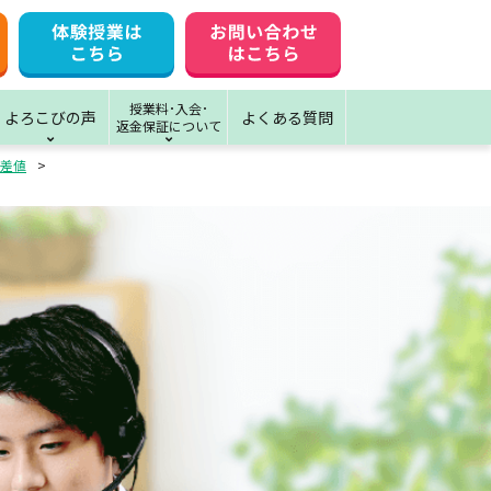
授業料･入会･
よろこびの声
よくある質問
返金保証について
差値