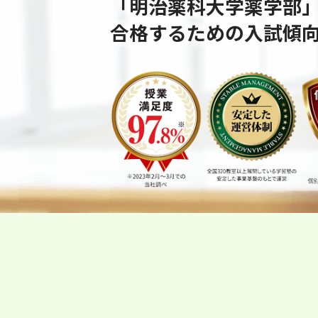
「明治薬科大学薬学部
合格するための⼊試傾