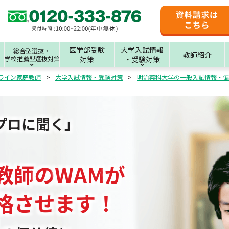
医学部受験
大学入試情報
総合型選抜・
教師紹介
学校推薦型選抜対策
対策
・受験対策
ライン家庭教師
大学入試情報・受験対策
明治薬科大学の一般入試情報・偏
プロに聞く」
教師
の
WAM
が
格させます！