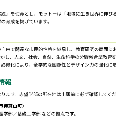
実践」を使命とし、モットーは「地域に生き世界に伸び
材の育成を掲げています。
の自由で闊達な市民的性格を継承し、教育研究の両面に
生かし、人文、社会、自然、生命科学の分野融合型教育
目必修化により、全学的な国際性とデザイン力の強化に
情報
なります。志望学部の所在地は出願前に必ず確認してく
市待兼山町）
理学部／基礎工学部 などの拠点です。