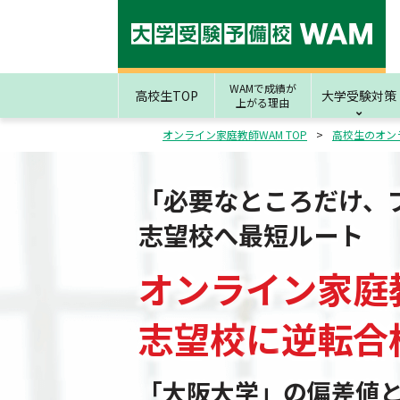
WAMで成績が
高校生TOP
大学受験対策
上がる理由
オンライン家庭教師WAM TOP
高校生のオン
「必要なところだけ、
志望校へ最短ルート
オンライン家庭
志望校
に
逆転合
「大阪大学」の偏差値