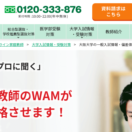
医学部受験
大学入試情報
総合型選抜・
教師紹介
学校推薦型選抜対策
対策
・受験対策
ライン家庭教師
大学入試情報・受験対策
大阪大学の一般入試情報・偏差値
プロに聞く」
教師
の
WAM
が
格させます！
と