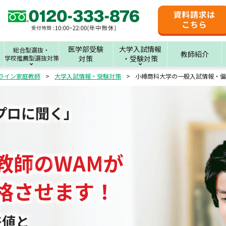
医学部受験
大学入試情報
総合型選抜・
教師紹介
学校推薦型選抜対策
対策
・受験対策
ライン家庭教師
大学入試情報・受験対策
小樽商科大学の一般入試情報・偏
プロに聞く」
教師
の
WAM
が
格させます！
差値と