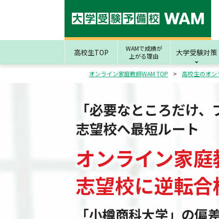
WAMで成績が
高校生TOP
大学受験対策
上がる理由
オンライン家庭教師WAM TOP
高校生のオン
「必要なところだけ、
志望校へ最短ルート
オンライン家庭
志望校
に
逆転合
「小樽商科大学」の偏