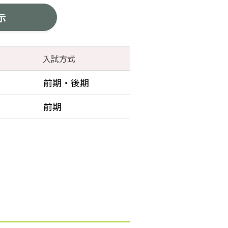
示
入試方式
前期・後期
前期