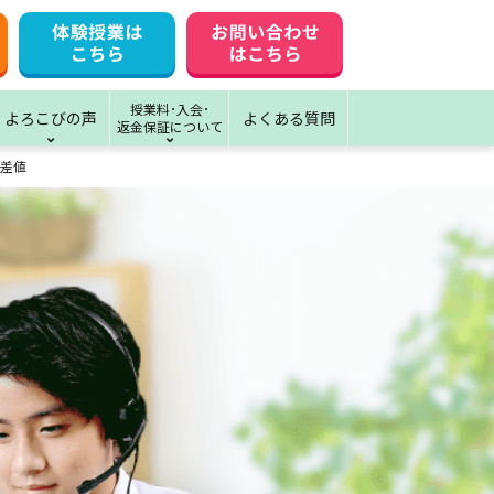
授業料･入会･
よろこびの声
よくある質問
返金保証について
差値