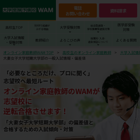
電話
資料請求
お問い合わせ
医学部受験
WAMで成績が
総合型選抜・
高校生TOP
大学受験対策
対策
上がる理由
学校推薦型選抜対策
大学入試情報
授業料･入会･
教師紹介
よろこびの声
よくある質問
・受験対策
返金保証について
オンライン家庭教師WAM TOP
高校生のオンライン家庭教師
大学入試情
大妻女子大学短期大学部の一般入試情報・偏差値
「必要なところだけ、プロに聞く」
志望校へ最短ルート
オンライン家庭教師
の
WAM
が
志望校
に
逆転合格させます！
「大妻女子大学短期大学部」の偏差値と
合格するための⼊試傾向・対策