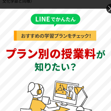
文化学部と同様〉
理科の試験傾向と対策
生物：試験時間60分の大問7題構成で、全てマークシート方
式です。出題範囲は、「生物基礎・生物」からとなり、免
疫や体内環境、腎臓、生態系、遺伝、代謝、発生などが出
題されます（家政科食物栄養専攻は生物基礎の範囲の
み）。教科書の学習を中心に、基本事項を理解し、図表や
グラフにも目を通しておくことが大切です。マーク式の問
題集を活用して、しっかりと演習を重ねましょう。また、
複数年分の過去問にも取り組み、出題傾向や形式に慣れて
おくことが大切です。
大妻女子大学短期大学部基本情報