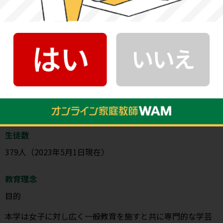
公式サイト
大妻女子大学短期大学部：
https://www.jun.otsuma.ac.jp/
基本情報
創立年
1950年
生徒数
379人（2023年5月1日現在）
教育理念
目的
本学は女子に対し広く一般教育を施すと共に専門的な学芸