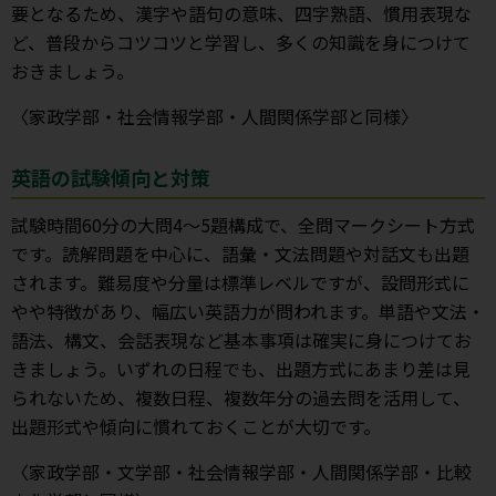
要となるため、漢字や語句の意味、四字熟語、慣用表現な
ど、普段からコツコツと学習し、多くの知識を身につけて
おきましょう。
〈家政学部・社会情報学部・人間関係学部と同様〉
英語の試験傾向と対策
試験時間60分の大問4～5題構成で、全問マークシート方式
です。読解問題を中心に、語彙・文法問題や対話文も出題
されます。難易度や分量は標準レベルですが、設問形式に
やや特徴があり、幅広い英語力が問われます。単語や文法・
語法、構文、会話表現など基本事項は確実に身につけてお
きましょう。いずれの日程でも、出題方式にあまり差は見
られないため、複数日程、複数年分の過去問を活用して、
出題形式や傾向に慣れておくことが大切です。
〈家政学部・文学部・社会情報学部・人間関係学部・比較