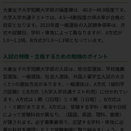
大妻女子大学短期大学部の偏差値は、40.0～46.0程度です。
大学入学共通テストでは、4.5～6割程度の得点率が合格の
目安となります。2023年度一般選抜の入試競争倍率は、方
式や試験日、学科・専攻によって異なりますが、A方式が
1.0～1.2倍、B方式が1.0～1.3倍となっています。
入試の特徴・合格するための勉強のポイント
大妻女子大学短期大学部の入試は、総合型選抜、学校推薦
型選抜、一般選抜、社会人選抜、外国人留学生入試の大き
く5つの選抜方法があります。一般選抜は、A方式（個別学
力試験）とB方式（大学入学共通テスト利用）に分かれてい
ます。A方式はⅠ期（2日程）とⅡ期（1日程）、B方式は
Ⅰ・Ⅱ期があります。A方式は、受験する学科・専攻や日程
によって受験科目が異なり、〈国語、英語、理科、面接〉
が課されます。必ず募集要項で、志望する学科・専攻に必
要な科目を確認した上で受験勉強に取り組みましょう。ま