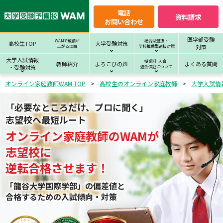
電話
資料請求
お問い合わせ
医学部受験
WAMで成績が
総合型選抜・
高校生TOP
大学受験対策
対策
上がる理由
学校推薦型選抜対策
大学入試情報
授業料･入会･
教師紹介
よろこびの声
よくある質問
・受験対策
返金保証について
オンライン家庭教師WAM TOP
高校生のオンライン家庭教師
大学入試情
「必要なところだけ、プロに聞く」
志望校へ最短ルート
オンライン家庭教師
の
WAM
が
志望校
に
逆転合格させます！
「龍谷大学国際学部」の偏差値と
合格するための⼊試傾向・対策