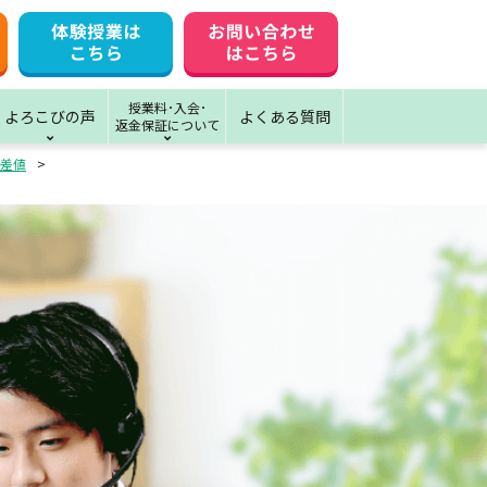
授業料･入会･
よろこびの声
よくある質問
返金保証について
差値