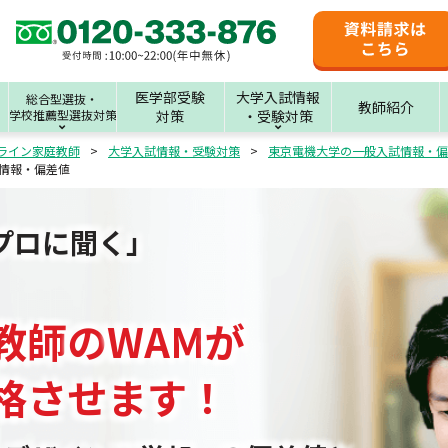
医学部受験
大学入試情報
総合型選抜・
教師紹介
学校推薦型選抜対策
対策
・受験対策
ライン家庭教師
大学入試情報・受験対策
東京電機大学の一般入試情報・偏
情報・偏差値
プロに聞く」
教師
の
WAM
が
格させます！