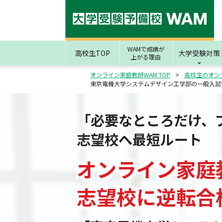
WAMで成績が
高校生TOP
大学受験対策
上がる理由
オンライン家庭教師WAM TOP
高校生のオン
東京電機大学システムデザイン工学部の一般入試
「必要なところだけ、
志望校へ最短ルート
オンライン家庭
志望校
に
逆転合