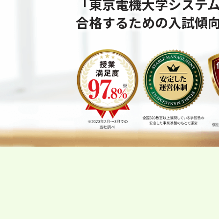
「東京電機大学システ
合格するための⼊試傾