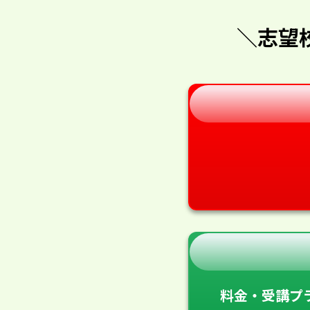
＼志望
料金・受講プ