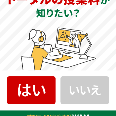
題されることがあるため、対策が必要です。基礎から丁寧
に学習し、標準レベルの問題は確実に解答できるようにし
ておきましょう。
化学：大問4題構成で、無機・有機・理論化学の各分野から
出題されますが、理論・有機化学の問題が多くなっていま
す。難易度は、大問1が比較的易しく、大問2以降が標準～
やや難レベルとなります。論述問題や計算過程が必要な計
算問題が出題されるため、普段から記述の練習をしておく
ことが大切です。
生物：大問5題構成で、幅広い範囲から出題されます。全体
的な難易度は標準～やや難レベルで、知識問題では細かな
知識が問われる傾向にあります。基礎から丁寧に学習し、
できるだけ多くの知識を定着させ、応用問題にも取り組み