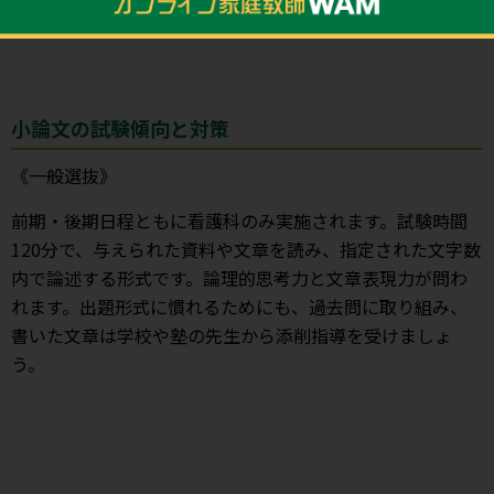
ましょう。
小論文の試験傾向と対策
《一般選抜》
前期・後期日程ともに看護科のみ実施されます。試験時間
120分で、与えられた資料や文章を読み、指定された文字数
内で論述する形式です。論理的思考力と文章表現力が問わ
れます。出題形式に慣れるためにも、過去問に取り組み、
書いた文章は学校や塾の先生から添削指導を受けましょ
う。