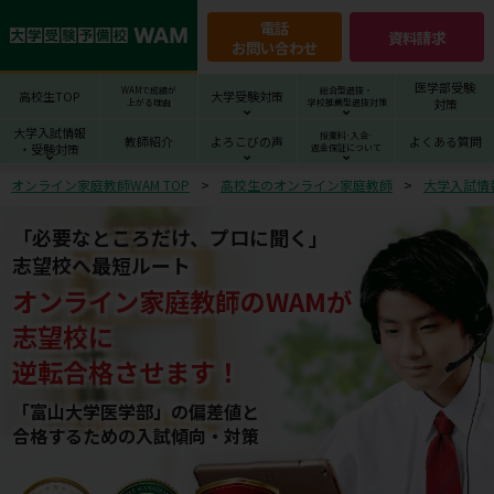
電話
資料請求
お問い合わせ
医学部受験
WAMで成績が
総合型選抜・
高校生TOP
大学受験対策
対策
上がる理由
学校推薦型選抜対策
大学入試情報
授業料･入会･
教師紹介
よろこびの声
よくある質問
・受験対策
返金保証について
オンライン家庭教師WAM TOP
高校生のオンライン家庭教師
大学入試情
「必要なところだけ、プロに聞く」
志望校へ最短ルート
オンライン家庭教師
の
WAM
が
志望校
に
逆転合格させます！
「富山大学医学部」の偏差値と
合格するための⼊試傾向・対策