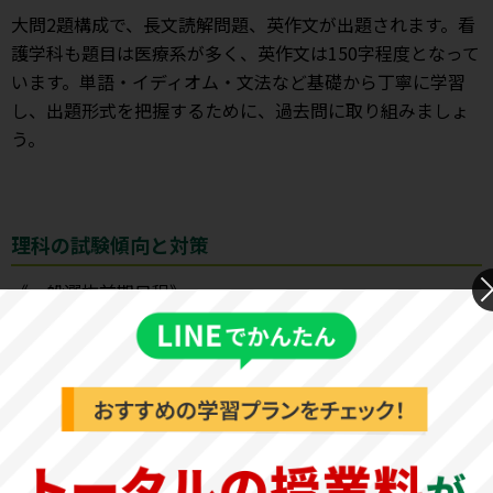
大問2題構成で、長文読解問題、英作文が出題されます。看
護学科も題目は医療系が多く、英作文は150字程度となって
います。単語・イディオム・文法など基礎から丁寧に学習
し、出題形式を把握するために、過去問に取り組みましょ
う。
理科の試験傾向と対策
《一般選抜前期日程》
試験時間180分で、医学科のみ実施されます。物理・化学・
生物から2科目を選択して受験します。
物理：大問3題構成で、力学、電磁気、波動がよく出題され
ます。全体的な難易度は標準レベルですが、融合問題が出