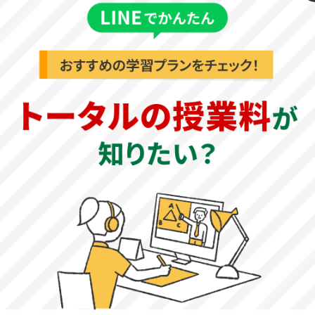
《一般選抜 後期日程》
複数の面接員による1人あたり10～20分程度の個人面接と
なります。各学科ごとに、地域社会（コミュニティ）、建
築・都市デザイン、まちづくり及び社会基盤（インフラ）
に対する関心度や意欲などが問われます。先生や家族の協
力を得て、何度も模擬面接で実践的な練習に取り組みまし
ょう。
宇都宮大学地域デザイン科学部基本情報
公式サイト
宇都宮大学地域デザイン科学部：
http://rd.utsunomiya-