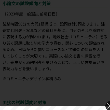
小論文の試験傾向と対策
《2023年度一般選抜 前期日程》
試験時間90分の大問1題構成で、設問は計3問あります。課
題文と図表・写真などの資料を基に、自分の考えを論理的
に表現する力が問われます。地域社会（コミュニティ）を取
り巻く課題に取り組む学力や意欲、関心について評価され
るため、日頃から新聞やニュースなどで最新の情報を入手
しておくことが大切です。実際に小論文を書く練習を行
い、先生から添削指導を受けることで、正しい言葉遣いや
表現力などを養いましょう。
※コミュニティデザイン学科のみ
面接の試験傾向と対策