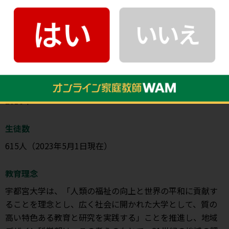
u.ac.jp/
基本情報
創立年
2016年
生徒数
615人（2023年5月1日現在）
教育理念
宇都宮大学は、「人類の福祉の向上と世界の平和に貢献す
ることを理念とし、広く社会に開かれた大学として、質の
高い特色ある教育と研究を実践する」ことを推進し、地域