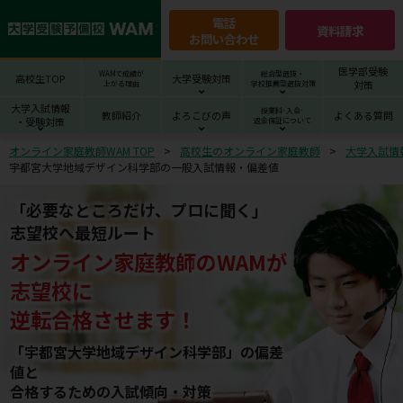
電話
資料請求
お問い合わせ
医学部受験
WAMで成績が
総合型選抜・
高校生TOP
大学受験対策
対策
上がる理由
学校推薦型選抜対策
大学入試情報
授業料･入会･
教師紹介
よろこびの声
よくある質問
・受験対策
返金保証について
オンライン家庭教師WAM TOP
高校生のオンライン家庭教師
大学入試情
宇都宮大学地域デザイン科学部の一般入試情報・偏差値
「必要なところだけ、プロに聞く」
志望校へ最短ルート
オンライン家庭教師
の
WAM
が
志望校
に
逆転合格させます！
「宇都宮大学地域デザイン科学部」の偏差
値と
合格するための⼊試傾向・対策