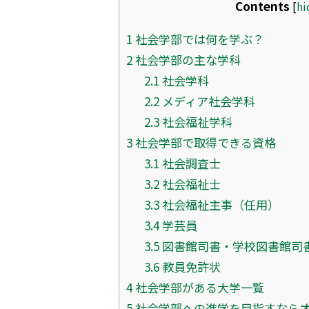
Contents
[
hi
1
社会学部では何を学ぶ？
2
社会学部の主な学科
2.1
社会学科
2.2
メディア社会学科
2.3
社会福祉学科
3
社会学部で取得できる資格
3.1
社会調査士
3.2
社会福祉士
3.3
社会福祉主事（任用）
3.4
学芸員
3.5
図書館司書・学校図書館司
3.6
教員免許状
4
社会学部がある大学一覧
5
社会学部への進学を目指すならオ