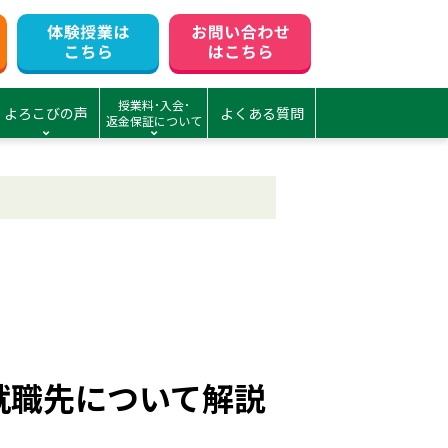
授業料･入会･
よろこびの声
よくある質問
返金保証について
就職先について解説