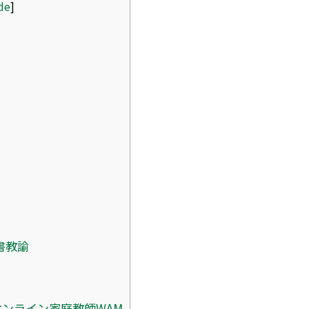
de
]
書教諭
ンライン家庭教師WAM