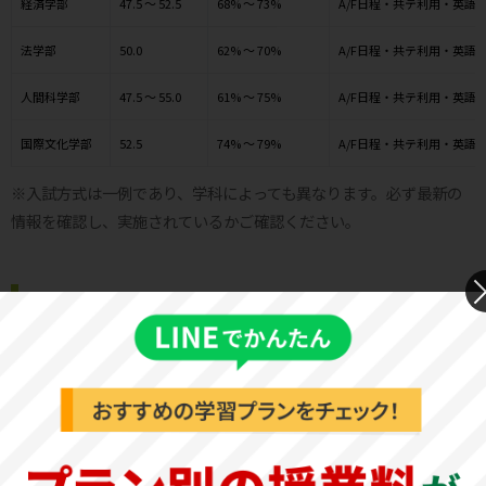
経済学部
47.5 ～ 52.5
68% ～ 73%
A/F日程・共テ利用・英語
法学部
50.0
62% ～ 70%
A/F日程・共テ利用・英語
人間科学部
47.5 ～ 55.0
61% ～ 75%
A/F日程・共テ利用・英語
国際文化学部
52.5
74% ～ 79%
A/F日程・共テ利用・英語
※入試方式は一例であり、学科によっても異なります。必ず最新の
情報を確認し、実施されているかご確認ください。
西南学院大学 基本情報
基本情報
公式サイト
西南学院大学 公式サイト