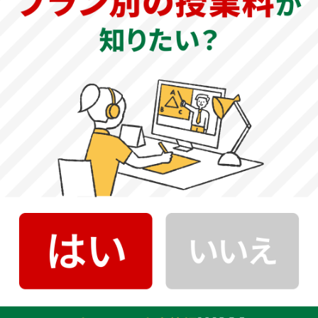
創立年
1916年
教育理念（目標）
「Seinan, Be True to Christ（西南よ、キリストに忠実な
れ）」を建学の精神としキリスト教的人間観、世界観に立
ち、奉仕の精神をもって社会に貢献する人材の育成を目指
しています。
大学の特徴
西南学院大学は、少人数教育を基盤に、学生一人ひとりの
理解を深めるきめ細かな指導を行う大学です。双方向の対
話を重視した授業を通じて、人間関係力やコミュニケーシ
ョン力を育成しています。キリスト教を教育の基本理念と
し、「キリスト教学」や「チャペルアワー」を通じて人格