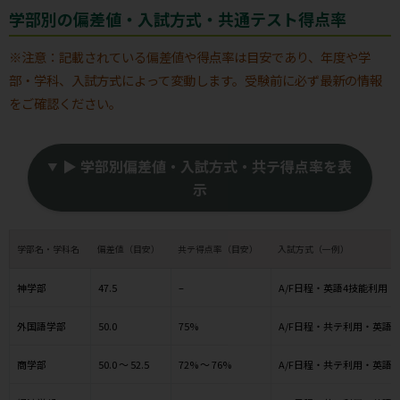
学部別の偏差値・入試方式・共通テスト得点率
※注意：記載されている偏差値や得点率は目安であり、年度や学
部・学科、入試方式によって変動します。受験前に必ず最新の情報
をご確認ください。
▶ 学部別偏差値・入試方式・共テ得点率を表
示
学部名・学科名
偏差値（目安）
共テ得点率（目安）
入試方式（一例）
神学部
47.5
–
A/F日程・英語4技能利用
外国語学部
50.0
75%
A/F日程・共テ利用・英語
商学部
50.0 ～ 52.5
72% ～ 76%
A/F日程・共テ利用・英語