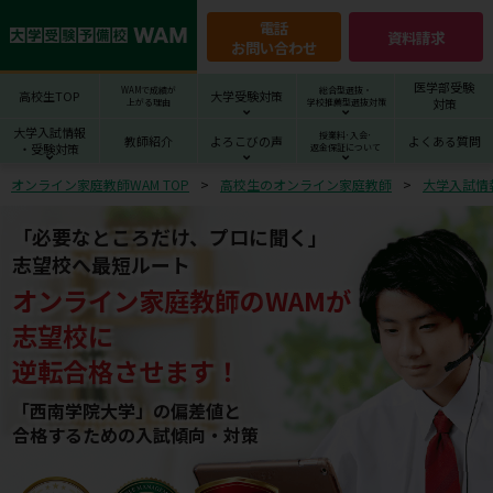
電話
資料請求
お問い合わせ
医学部受験
WAMで成績が
総合型選抜・
高校生TOP
大学受験対策
対策
上がる理由
学校推薦型選抜対策
大学入試情報
授業料･入会･
教師紹介
よろこびの声
よくある質問
・受験対策
返金保証について
オンライン家庭教師WAM TOP
高校生のオンライン家庭教師
大学入試情
「必要なところだけ、プロに聞く」
志望校へ最短ルート
オンライン家庭教師
の
WAM
が
志望校
に
逆転合格させます！
「西南学院大学」の偏差値と
合格するための⼊試傾向・対策